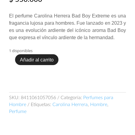
El perfume Carolina Herrera Bad Boy Extreme es una
fragancia lujosa para hombres. Fue lanzado en 2023 y
es una evolución ardiente del icónico aroma Bad Boy
que expresa el vínculo ardiente de la hermandad.
1 disponibles
Añadir al carrito
Carolina
Herrera
Bad
Boy
Extreme
100ml
SKU:
8411061057056
Categoría:
Perfumes para
EDP
Hombre
Etiquetas:
Carolina Herrera
,
Hombre
,
cantidad
Perfume