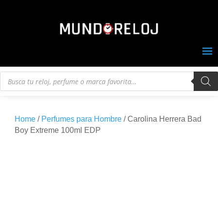
Búsqueda
de
productos
Home
/
Perfumes para Hombre
/ Carolina Herrera Bad
Boy Extreme 100ml EDP