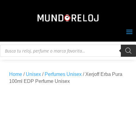
Búsqueda
de
productos
Home
/
Unisex
/
Perfumes Unisex
/ Xerjoff Erba Pura
100ml EDP Perfume Unisex