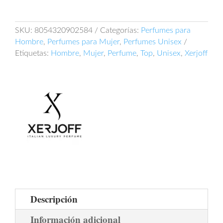
100ml
EDP
Perfume
SKU:
8054320902584
Categorías:
Perfumes para
Unisex
Hombre
,
Perfumes para Mujer
,
Perfumes Unisex
cantidad
Etiquetas:
Hombre
,
Mujer
,
Perfume
,
Top
,
Unisex
,
Xerjoff
Descripción
Información adicional