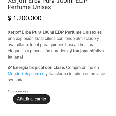
Xerjoff Erba Pura 100ml EDP
Perfume Unisex
$
1.200.000
Xerjoff Erba Pura 100ml EDP Perfume Unisex
es
una explosión frutal cítrica con fondo almizclado y
avainillado. Ideal para quienes buscan frescura,
elegancia y proyección duradera.
¡Una joya olfativa
italiana!
🌿 Energía tropical con clase.
Compra online en
MundoReloj.com.co
y transforma tu rutina en un viaje
sensorial.
1 disponibles
Añadir al carrito
Xerjoff
Erba
Pura