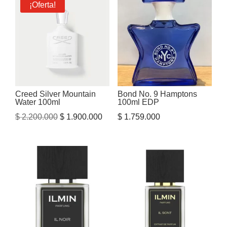
¡Oferta!
Creed Silver Mountain
Bond No. 9 Hamptons
Water 100ml
100ml EDP
El
El
$
2.200.000
$
1.900.000
$
1.759.000
precio
precio
original
actual
era:
es:
$ 2.200.000.
$ 1.900.000.