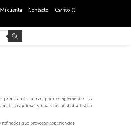
Mi cuenta
Contacto
Carrito 🛒
as primas más lujosas para complementar los
materias primas y una sensibilidad artística
 y refinados que provocan experiencias