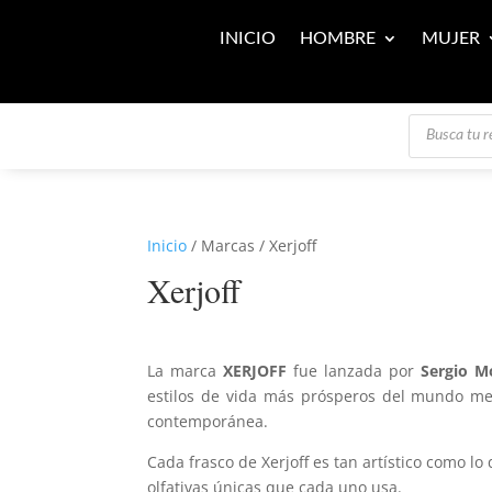
INICIO
HOMBRE
MUJER
Búsqueda
de
productos
Inicio
/ Marcas / Xerjoff
Xerjoff
La marca
XERJOFF
fue lanzada por
Sergio 
estilos de vida más prósperos del mundo med
contemporánea.
Cada frasco de Xerjoff es tan artístico como l
olfativas únicas que cada uno usa.