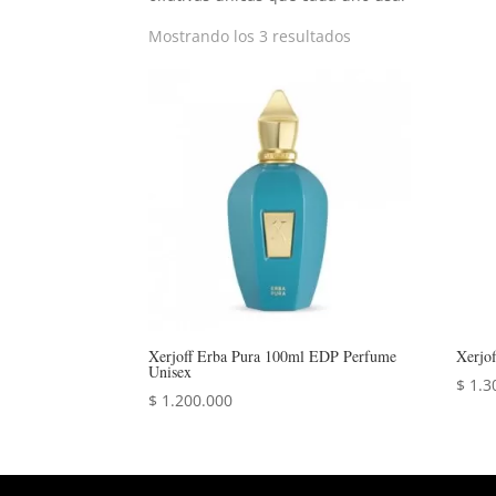
Mostrando los 3 resultados
Xerjoff Erba Pura 100ml EDP Perfume
Xerjo
Unisex
$
1.3
$
1.200.000