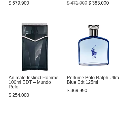
El
El
$
679.900
$
471.000
$
383.000
precio
precio
original
actual
era:
es:
$ 471.000.
$ 383.000
Animale Instinct Homme
Perfume Polo Ralph Ultra
100ml EDT – Mundo
Blue Edt 125ml
Reloj
$
369.990
$
254.000