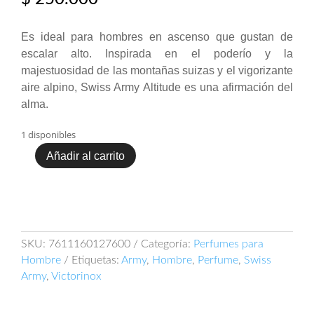
Es ideal para hombres en ascenso que gustan de
escalar alto. Inspirada en el poderío y la
majestuosidad de las montañas suizas y el vigorizante
aire alpino, Swiss Army Altitude es una afirmación del
alma.
1 disponibles
Añadir al carrito
Victorinox
Swiss
Army
Altitude
100ml
EDT
SKU:
7611160127600
Categoría:
Perfumes para
cantidad
Hombre
Etiquetas:
Army
,
Hombre
,
Perfume
,
Swiss
Army
,
Victorinox