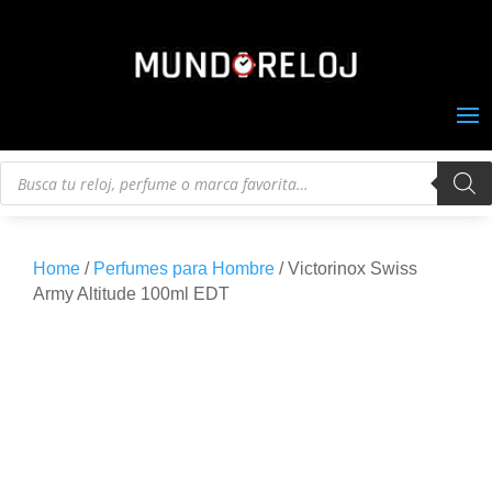
Búsqueda
de
productos
Home
/
Perfumes para Hombre
/ Victorinox Swiss
Army Altitude 100ml EDT