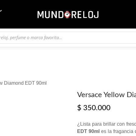
low Diamond EDT 90ml
Versace Yellow D
$
350.000
¿Lista para brillar con fre
EDT 90ml
es la fragancia 