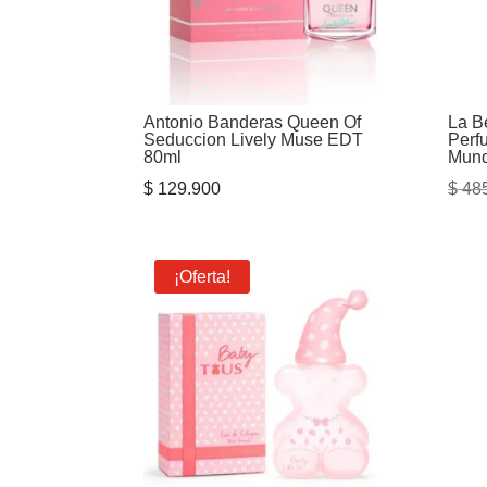
Antonio Banderas Queen Of
La B
Seduccion Lively Muse EDT
Perf
80ml
Mund
$
129.900
$
485
¡Oferta!