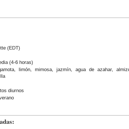
ette (EDT)
dia (4-6 horas)
rgamota, limón, mimosa, jazmín, agua de azahar, almizc
lla
ntos diurnos
verano
cadas: