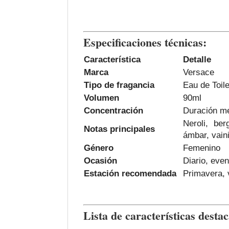
Especificaciones técnicas:
Característica
Detalle
Marca
Versace
Tipo de fragancia
Eau de Toil
Volumen
90ml
Concentración
Duración me
Neroli, be
Notas principales
ámbar, vaini
Género
Femenino
Ocasión
Diario, eve
Estación recomendada
Primavera, 
Lista de características desta