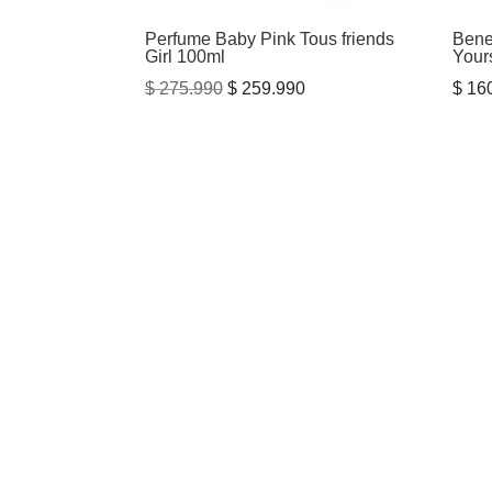
Perfume Baby Pink Tous friends
Bene
Girl 100ml
Your
El
El
$
275.990
$
259.990
$
160
precio
precio
original
actual
era:
es:
$ 275.990.
$ 259.990.