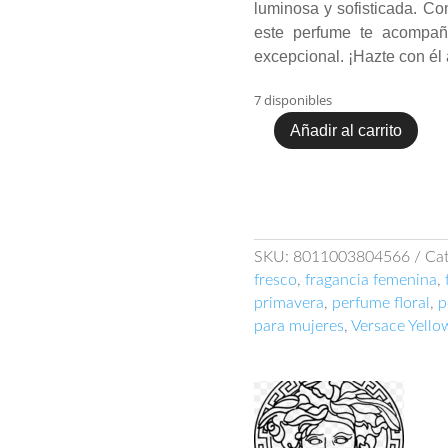
luminosa y sofisticada. Con
este perfume te acompañ
excepcional. ¡Hazte con él 
7 disponibles
Añadir al carrito
Versace
Yellow
Diamond
EDT
90ml
cantidad
SKU:
8011003804566
Cat
fresco
,
fragancia femenina
,
primavera
,
perfume floral
,
p
para mujeres
,
Versace Yell