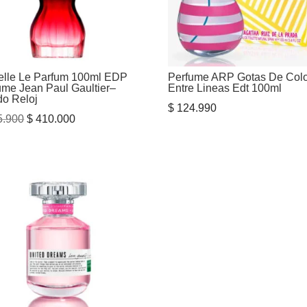
elle Le Parfum 100ml EDP
Perfume ARP Gotas De Colo
ume Jean Paul Gaultier–
Entre Lineas Edt 100ml
o Reloj
$
124.990
El
El
.900
$
410.000
precio
precio
original
actual
era:
es:
$ 485.900.
$ 410.000.