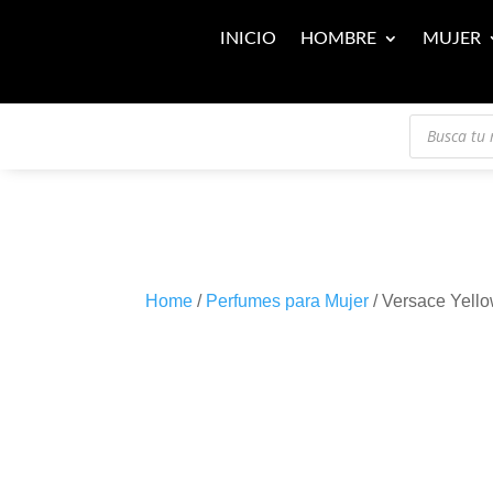
INICIO
HOMBRE
MUJER
Búsqueda
de
productos
Home
/
Perfumes para Mujer
/ Versace Yel