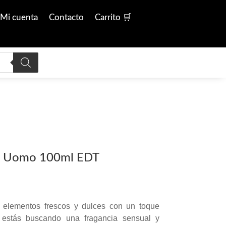
Mi cuenta
Contacto
Carrito 🛒
no Uomo 100ml EDT
elementos frescos y dulces con un toque
i estás buscando una fragancia sensual y