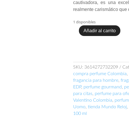
cautivadora, es una excel
realmente carismático que 
1 disponibles
Añadir al carrito
Perfume
Valentino
Uomo
100ml
EDT
cantidad
SKU:
3614272732209
Cat
compra perfume Colombia
,
fragancia para hombre
,
fra
EDP
,
perfume gourmand
,
pe
para citas
,
perfume para ofi
Valentino Colombia
,
perfume
Uomo
,
tienda Mundo Reloj
,
100 ml