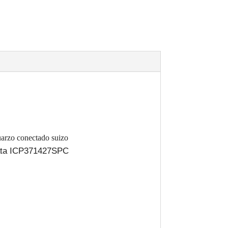
uarzo conectado suizo
ata ICP371427SPC