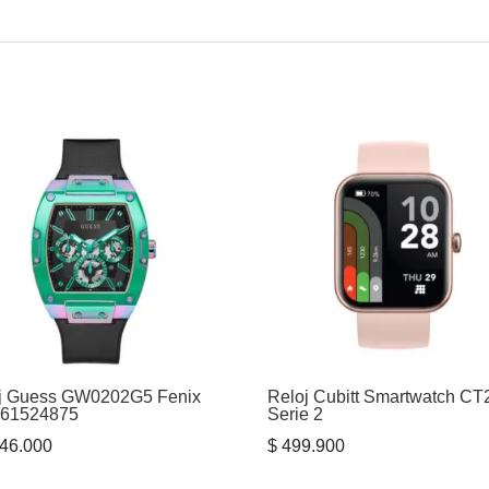
j Guess GW0202G5 Fenix
Reloj Cubitt Smartwatch CT
661524875
Serie 2
46.000
$
499.900