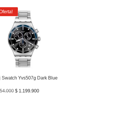
Oferta!
j Swatch Yvs507g Dark Blue
El
El
54.000
$
1.199.900
precio
precio
original
actual
era:
es:
$ 1.254.000.
$ 1.199.900.