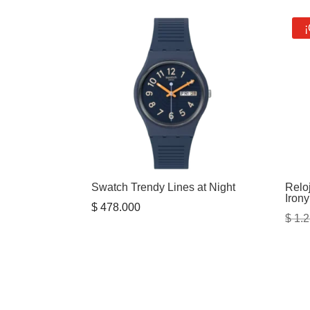
¡
Swatch Trendy Lines at Night
Relo
Irony
$
478.000
$
1.2