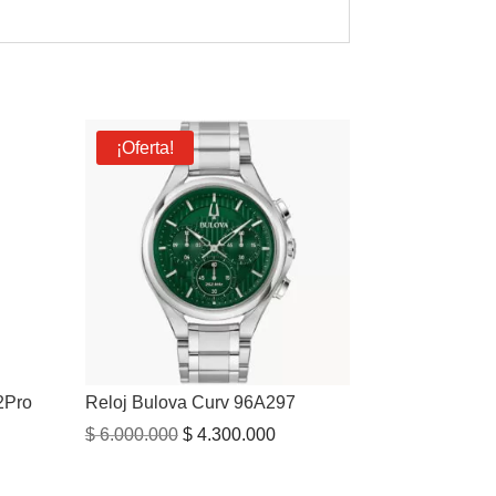
¡Oferta!
2Pro
Reloj Bulova Curv 96A297
El
El
$
6.000.000
$
4.300.000
precio
precio
original
actual