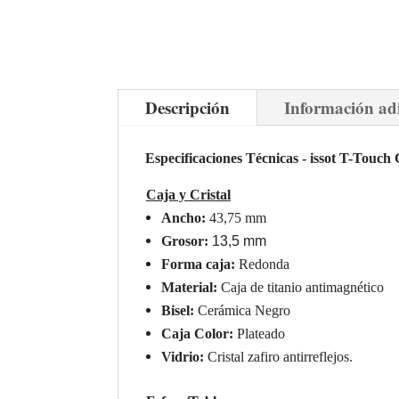
Descripción
Información ad
Especificaciones Técnicas - issot T-Touch
Caja y Cristal
Ancho:
4
3,75
mm
Grosor:
1
3
,
5
mm
Forma caja:
Redonda
Material:
Caja de
titanio antimagnético
Bisel:
Cerámica Negro
Caja Color:
Plateado
Vidrio:
Cristal zafir
o
antirreflejos.