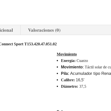
icional
Valoraciones (0)
 Connect Sport T153.420.47.051.02
Movimiento
Energía:
Cuarzo
Movimiento
:
Táctil solar de c
Acumulador tipo Ren
Pila:
Calibre:
1
6
,
5
’
Diámetro:
37
,
5