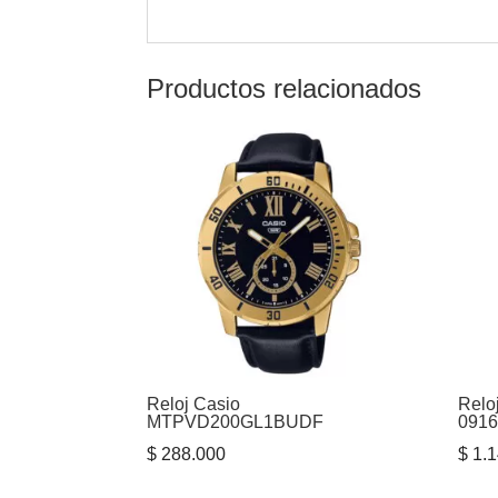
Productos relacionados
Reloj Casio
Relo
MTPVD200GL1BUDF
091
$
288.000
$
1.1