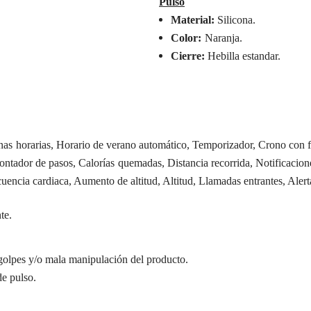
Pulso
Material:
Silicona.
Color:
Naranja
.
Cierre:
Hebilla estandar.
as horarias, Horario de verano automático, Temporizador, Crono con 
Contador de pasos, Calorías quemadas, Distancia recorrida, Notificaci
uencia cardiaca, Aumento de altitud, Altitud, Llamadas entrantes, Aler
te.
golpes y/o mala manipulación del producto.
de pulso.