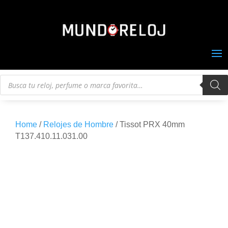
Búsqueda
de
productos
Home
/
Relojes de Hombre
/ Tissot PRX 40mm
T137.410.11.031.00