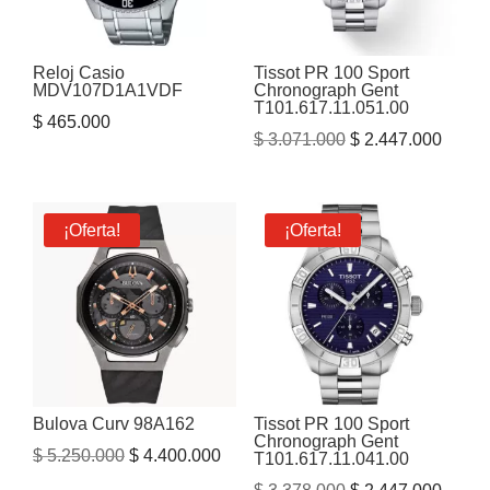
Reloj Casio
Tissot PR 100 Sport
MDV107D1A1VDF
Chronograph Gent
T101.617.11.051.00
$
465.000
El
El
$
3.071.000
$
2.447.000
precio
precio
original
actual
era:
es:
¡Oferta!
¡Oferta!
$ 3.071.000.
$ 2.44
Bulova Curv 98A162
Tissot PR 100 Sport
Chronograph Gent
El
El
$
5.250.000
$
4.400.000
T101.617.11.041.00
precio
precio
El
El