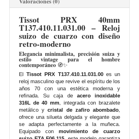
Valoraciones (0)
Tissot PRX 40mm
T137.410.11.031.00 – Reloj
suizo de cuarzo con diseño
retro-moderno
Elegancia minimalista, precisión suiza y
estilo vintage para el hombre
contemporáneo
🧭✨
El
Tissot PRX T137.410.11.031.00
es un
reloj masculino que revive el espíritu de los
años 70 con una estética moderna y
refinada. Su caja de
acero inoxidable
316L de 40 mm
, integrada con brazalete
metálico y
cristal de zafiro abombado
,
ofrece una silueta delgada y elegante que
se adapta perfectamente a la muñeca.
Equipado con
movimiento de cuarzo
suizo ETA F06.115
, este modelo garantiza