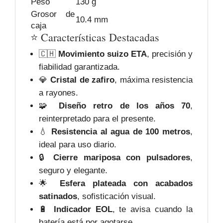
Peso
130 g
Grosor de
10.4 mm
caja
⭐️ Características Destacadas
🇨🇭
Movimiento suizo ETA
, precisión y
fiabilidad garantizada.
💎
Cristal de zafiro
, máxima resistencia
a rayones.
🧩
Diseño retro de los años 70
,
reinterpretado para el presente.
💧
Resistencia al agua de 100 metros
,
ideal para uso diario.
🔒
Cierre mariposa con pulsadores
,
seguro y elegante.
🌟
Esfera plateada con acabados
satinados
, sofisticación visual.
🔋
Indicador EOL
, te avisa cuando la
batería está por agotarse.