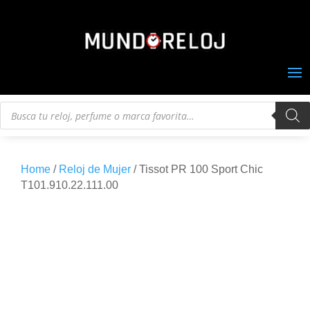
Búsqueda
de
productos
Home
/
Reloj de Mujer
/ Tissot PR 100 Sport Chic
T101.910.22.111.00