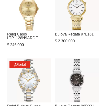
Reloj Casio
Bulova Regata 97L161
LTP1128N9ARDF
$
2.300.000
$
246.000
¡Oferta!