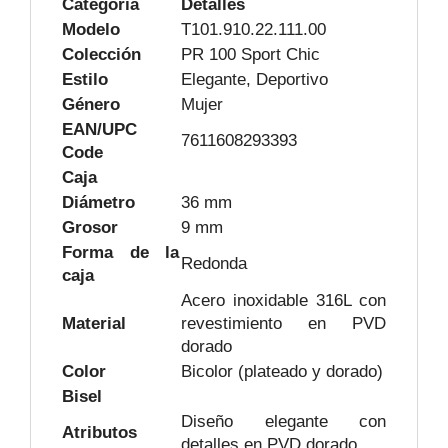
Categoría
Detalles
Modelo
T101.910.22.111.00
Colección
PR 100 Sport Chic
Estilo
Elegante, Deportivo
Género
Mujer
EAN/UPC
7611608293393
Code
Caja
Diámetro
36 mm
Grosor
9 mm
Forma de la
Redonda
caja
Acero inoxidable 316L con
Material
revestimiento en PVD
dorado
Color
Bicolor (plateado y dorado)
Bisel
Diseño elegante con
Atributos
detalles en PVD dorado