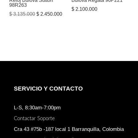
Reloj Bulova Sutton
Bulova Regata 96P221
98R263
$
2.100.000
El
El
$
3.135.000
$
2.450.000
precio
precio
original
actual
era:
es:
$ 3.135.000.
$ 2.450.000.
SERVICIO Y CONTACTO
L-S, 8:30am-7:00pm
Contactar Soporte
Cra 43 #75b -187 local 1 Barranquilla, Colombia