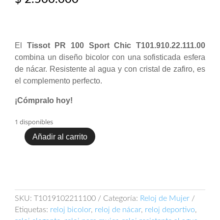
El
Tissot PR 100 Sport Chic T101.910.22.111.00
combina un diseño bicolor con una sofisticada esfera
de nácar. Resistente al agua y con cristal de zafiro, es
el complemento perfecto.
¡Cómpralo hoy!
1 disponibles
Añadir al carrito
Tissot
PR
100
Sport
Chic
T101.910.22.111.00
SKU:
T1019102211100
Categoría:
Reloj de Mujer
cantidad
Etiquetas:
reloj bicolor
,
reloj de nácar
,
reloj deportivo
,