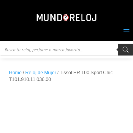
Búsqueda
de
productos
Home
/
Reloj de Mujer
/ Tissot PR 100 Sport Chic
T101.910.11.036.00