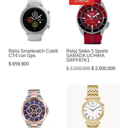
¡Oferta!
Reloj Smartwatch Cubitt
Reloj Seiko 5 Sports
CT4 con Gps
SARADA UCHIHA
SRPF67K1
$
659.900
El
El
$
3.200.000
$
2.000.000
precio
precio
original
actual
era:
es:
$ 3.200.000.
$ 2.00