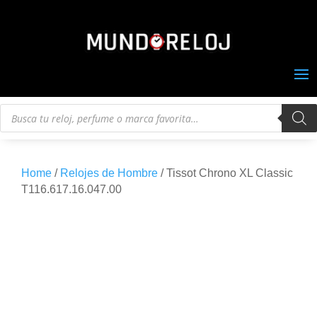
Búsqueda
de
productos
Home
/
Relojes de Hombre
/ Tissot Chrono XL Classic
T116.617.16.047.00