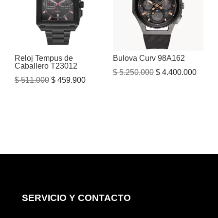
Reloj Tempus de
Bulova Curv 98A162
Caballero T23012
El
El
$
5.250.000
$
4.400.000
El
El
$
511.000
$
459.900
precio
precio
precio
precio
original
actual
original
actual
era:
es:
era:
es:
$ 5.250.000.
$ 4.40
$ 511.000.
$ 459.900.
SERVICIO Y CONTACTO