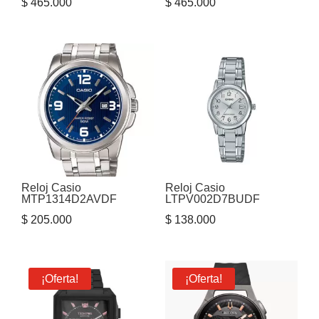
$
465.000
$
465.000
Reloj Casio
Reloj Casio
MTP1314D2AVDF
LTPV002D7BUDF
$
205.000
$
138.000
¡Oferta!
¡Oferta!