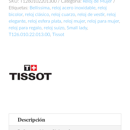
SKU:
T1260102201300
Categoría:
Reloj de Mujer
Etiquetas:
Bellissima
,
reloj acero inoxidable
,
reloj
bicolor
,
reloj clásico
,
reloj cuarzo
,
reloj de vestir
,
reloj
elegante
,
reloj esfera plata
,
reloj mujer
,
reloj para mujer
,
reloj para regalo
,
reloj suizo
,
Small lady
,
T126.010.22.013.00
,
Tissot
Descripción