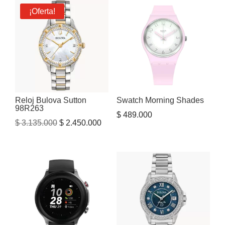
¡Oferta!
Reloj Bulova Sutton
Swatch Morning Shades
98R263
$
489.000
El
El
$
3.135.000
$
2.450.000
precio
precio
original
actual
era:
es:
$ 3.135.000.
$ 2.450.000.