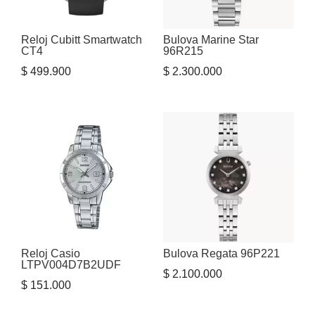
Reloj Cubitt Smartwatch
Bulova Marine Star
CT4
96R215
$
499.900
$
2.300.000
Reloj Casio
Bulova Regata 96P221
LTPV004D7B2UDF
$
2.100.000
$
151.000