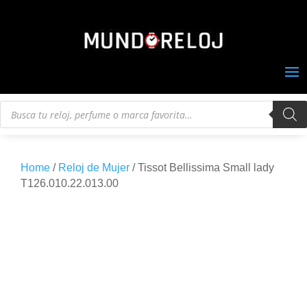
Búsqueda
de
productos
Home
/
Reloj de Mujer
/ Tissot Bellissima Small lady
T126.010.22.013.00