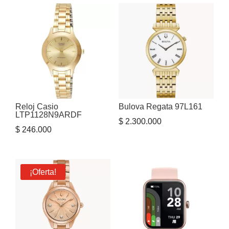
Reloj Casio
Bulova Regata 97L161
LTP1128N9ARDF
$
2.300.000
$
246.000
¡Oferta!