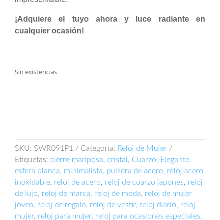
¡Adquiere el tuyo ahora y luce radiante en
cualquier ocasión!
Sin existencias
SKU:
SWR091P1
Categoría:
Reloj de Mujer
Etiquetas:
cierre mariposa
,
cristal
,
Cuarzo
,
Elegante
,
esfera blanca
,
minimalista
,
pulsera de acero
,
reloj acero
inoxidable
,
reloj de acero
,
reloj de cuarzo japonés
,
reloj
de lujo
,
reloj de marca
,
reloj de moda
,
reloj de mujer
joven
,
reloj de regalo
,
reloj de vestir
,
reloj diario
,
reloj
mujer
,
reloj para mujer
,
reloj para ocasiones especiales
,