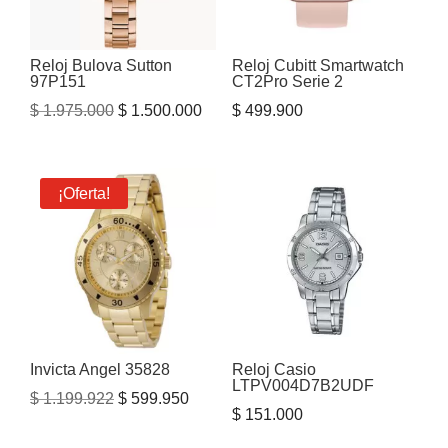
Reloj Bulova Sutton
Reloj Cubitt Smartwatch
97P151
CT2Pro Serie 2
El
El
$
1.975.000
$
1.500.000
$
499.900
precio
precio
original
actual
era:
es:
¡Oferta!
$ 1.975.000.
$ 1.500.000.
Invicta Angel 35828
Reloj Casio
LTPV004D7B2UDF
El
El
$
1.199.922
$
599.950
$
151.000
precio
precio