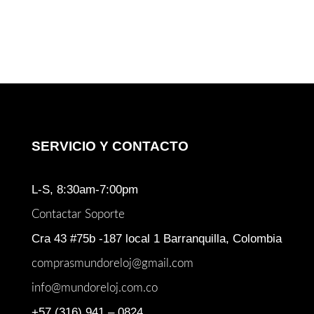
original
actual
era:
es:
$ 1.199.922.
$ 599.950.
SERVICIO Y CONTACTO
L-S, 8:30am-7:00pm
Contactar Soporte
Cra 43 #75b -187 local 1 Barranquilla, Colombia
comprasmundoreloj@gmail.com
info@mundoreloj.com.co
+57 (316) 941 – 0824