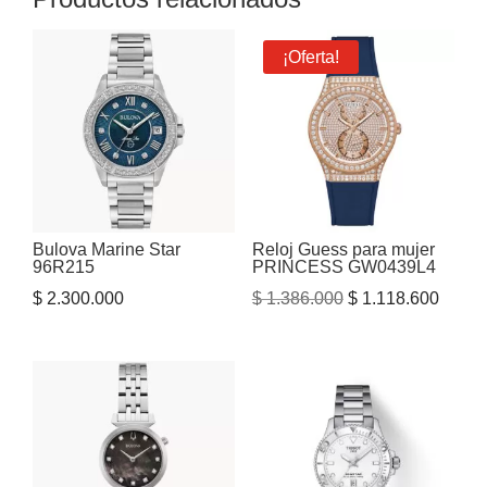
¡Oferta!
Bulova Marine Star
Reloj Guess para mujer
96R215
PRINCESS GW0439L4
El
El
$
2.300.000
$
1.386.000
$
1.118.600
precio
precio
original
actual
era:
es:
$ 1.386.000.
$ 1.11