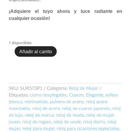
¡Adquiere el tuyo ahora y luce radiante en
cualquier ocasión!
1 disponibles
Añadir al carrito
Reloj
Seiko
SUR573P1
cantidad
SKU:
SUR573P1
Categoría:
Reloj de Mujer
Etiquetas:
cierre desplegable
,
Cuarzo
,
Elegante
,
esfera
blanca
,
minimalista
,
pulsera de acero
,
reloj acero
inoxidable
,
reloj de acero
,
reloj de cuarzo japonés
,
reloj
de lujo
,
reloj de marca
,
reloj de moda
,
reloj de mujer
joven
,
reloj de regalo
,
reloj de vestir
,
reloj diario
,
reloj
mujer
,
reloj para mujer
,
reloj para ocasiones especiales
,