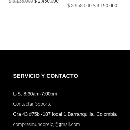
El
El
$
3.135.000
$
2.450.000
El
El
$
3.958.000
$
3.150.000
precio
precio
precio
precio
original
actual
original
actual
era:
es:
era:
es:
$ 3.135.000.
$ 2.450.000.
$ 3.958.000.
$ 3.15
SERVICIO Y CONTACTO
L-S, 8:30am-7:00pm
Contactar Soporte
Cra 43 #75b -187 local 1 Barranquilla, Colombia
comprasmundoreloj@gmail.com