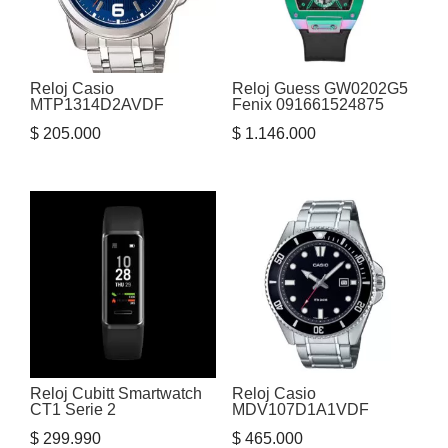
Reloj Casio
Reloj Guess GW0202G5
MTP1314D2AVDF
Fenix 091661524875
$
205.000
$
1.146.000
Reloj Cubitt Smartwatch
Reloj Casio
CT1 Serie 2
MDV107D1A1VDF
$
299.990
$
465.000