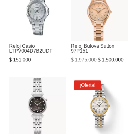
Reloj Casio
Reloj Bulova Sutton
LTPV004D7B2UDF
97P151
El
El
$
151.000
$
1.975.000
$
1.500.000
precio
precio
original
actual
era:
es:
¡Oferta!
$ 1.975.000.
$ 1.50