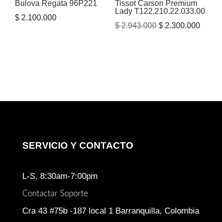
Bulova Regata 96P221
Tissot Carson Premium
Lady T122.210.22.033.00
$
2.100.000
El
El
$
2.943.000
$
2.300.000
precio
precio
original
actual
era:
es:
$ 2.943.000.
$ 2.30
SERVICIO Y CONTACTO
L-S, 8:30am-7:00pm
Contactar Soporte
Cra 43 #75b -187 local 1 Barranquilla, Colombia