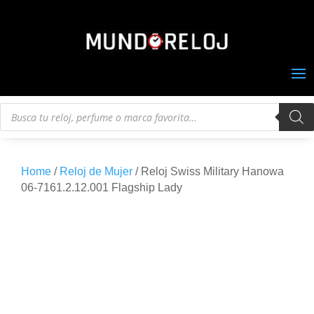
Búsqueda
de
productos
Home
/
Reloj de Mujer
/ Reloj Swiss Military Hanowa
06-7161.2.12.001 Flagship Lady