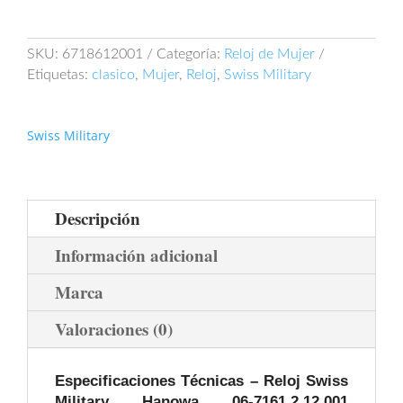
Hanowa
06-
7161.2.12.001
SKU:
6718612001
Categoría:
Reloj de Mujer
Flagship
Etiquetas:
clasico
,
Mujer
,
Reloj
,
Swiss Military
Lady
cantidad
Swiss Military
Descripción
Información adicional
Marca
Valoraciones (0)
Especificaciones Técnicas –
Reloj
Swiss
Military Hanowa
06-7161.2.12.001