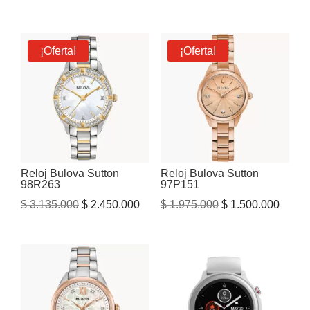
¡Oferta!
¡Oferta!
Reloj Bulova Sutton
Reloj Bulova Sutton
98R263
97P151
El
El
El
El
$
3.135.000
$
2.450.000
$
1.975.000
$
1.500.000
precio
precio
precio
precio
original
actual
original
actual
era:
es:
era:
es:
$ 3.135.000.
$ 2.450.000.
$ 1.975.000.
$ 1.50