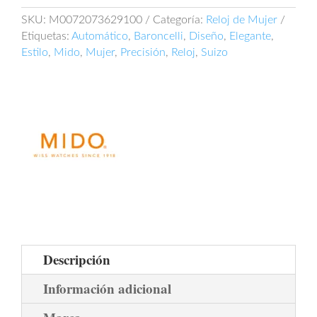
M007.207.36.291.00
cantidad
SKU:
M0072073629100
Categoría:
Reloj de Mujer
Etiquetas:
Automático
,
Baroncelli
,
Diseño
,
Elegante
,
Estilo
,
Mido
,
Mujer
,
Precisión
,
Reloj
,
Suizo
Descripción
Información adicional