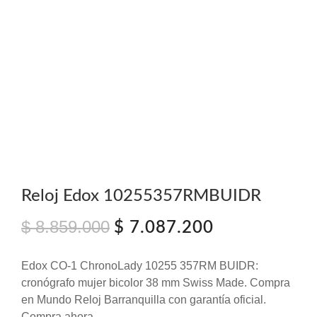
Reloj Edox 10255357RMBUIDR
$
8.859.000
El
El
$
7.087.200
precio
precio
original
actual
Edox CO‑1 ChronoLady 10255 357RM BUIDR:
era:
es:
cronógrafo mujer bicolor 38 mm Swiss Made. Compra
$ 8.859.000.
$ 7.087.200.
en Mundo Reloj Barranquilla con garantía oficial.
Compra ahora.