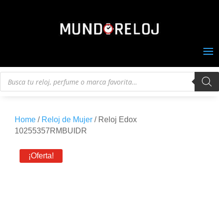
Búsqueda
de
productos
Home
/
Reloj de Mujer
/ Reloj Edox
10255357RMBUIDR
¡Oferta!