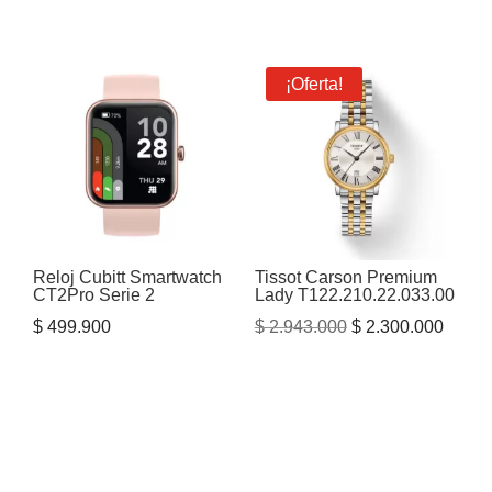
precio
precio
original
actual
era:
es:
¡Oferta!
$ 3.300.000.
$ 2.68
Reloj Cubitt Smartwatch
Tissot Carson Premium
CT2Pro Serie 2
Lady T122.210.22.033.00
El
El
$
499.900
$
2.943.000
$
2.300.000
precio
precio
original
actual
era:
es:
$ 2.943.000.
$ 2.30