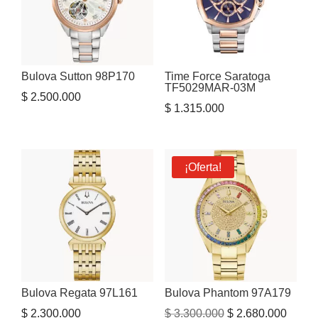
Bulova Sutton 98P170
Time Force Saratoga
TF5029MAR-03M
$
2.500.000
$
1.315.000
¡Oferta!
Bulova Regata 97L161
Bulova Phantom 97A179
El
El
$
2.300.000
$
3.300.000
$
2.680.000