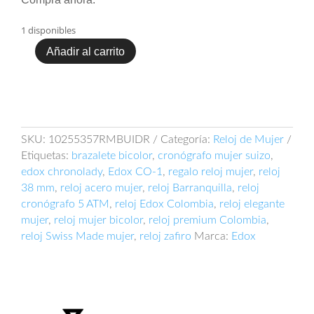
1 disponibles
Añadir al carrito
Reloj
Edox
10255357RMBUIDR
cantidad
SKU:
10255357RMBUIDR
Categoría:
Reloj de Mujer
Etiquetas:
brazalete bicolor
,
cronógrafo mujer suizo
,
edox chronolady
,
Edox CO‑1
,
regalo reloj mujer
,
reloj
38 mm
,
reloj acero mujer
,
reloj Barranquilla
,
reloj
cronógrafo 5 ATM
,
reloj Edox Colombia
,
reloj elegante
mujer
,
reloj mujer bicolor
,
reloj premium Colombia
,
reloj Swiss Made mujer
,
reloj zafiro
Marca:
Edox