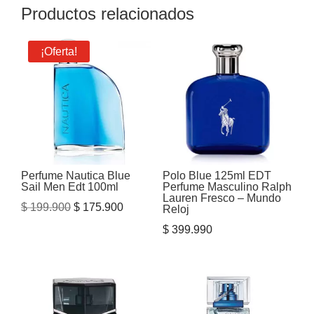
Productos relacionados
¡Oferta!
Perfume Nautica Blue
Polo Blue 125ml EDT
Sail Men Edt 100ml
Perfume Masculino Ralph
Lauren Fresco – Mundo
El
El
$
199.900
$
175.900
Reloj
precio
precio
$
399.990
original
actual
era:
es:
$ 199.900.
$ 175.900.