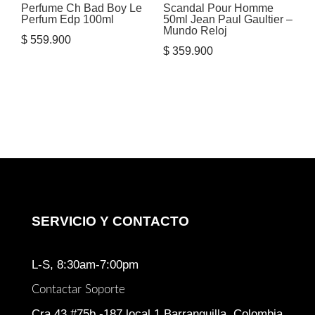
Perfume Ch Bad Boy Le
Scandal Pour Homme
Perfum Edp 100ml
50ml Jean Paul Gaultier –
Mundo Reloj
$
559.900
$
359.900
SERVICIO Y CONTACTO
L-S, 8:30am-7:00pm
Contactar Soporte
Cra 43 #75b -187 local 1 Barranquilla, Colombia