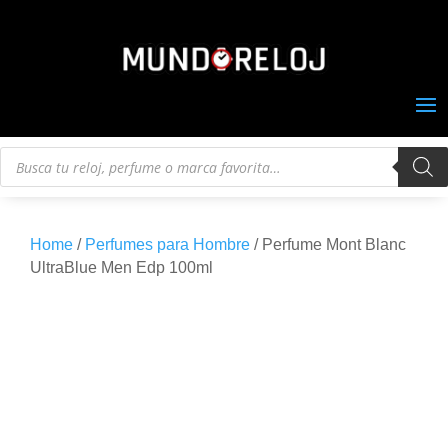
Búsqueda
de
productos
Home
/
Perfumes para Hombre
/ Perfume Mont Blanc
UltraBlue Men Edp 100ml