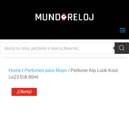
Búsqueda
de
productos
Home
/
Perfumes para Mujer
/ Perfume Arp Look Kool
Le23 Edt 80ml
¡Oferta!