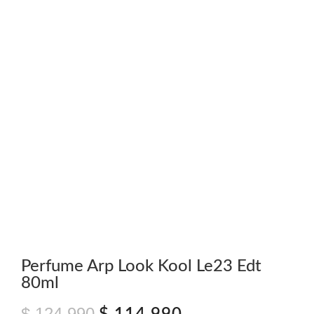
Perfume Arp Look Kool Le23 Edt
80ml
$
124.990
El
El