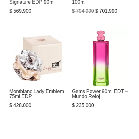
Signature EDP 90ml
100ml
El
El
$
569.900
$
794.990
$
701.990
precio
precio
original
actual
era:
es:
$ 794.990.
$ 701.990
Montblanc Lady Emblem
Gems Power 90ml EDT –
75ml EDP
Mundo Reloj
$
428.000
$
235.000