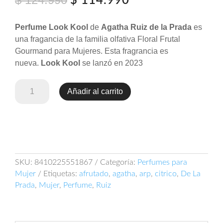
$
114.990
precio
precio
original
actual
Perfume Look Kool
de
Agatha Ruiz de la Prada
es
era:
es:
una fragancia de la familia olfativa Floral Frutal
$ 124.990.
$ 114.990.
Gourmand para Mujeres. Esta fragrancia es
nueva.
Look Kool
se lanzó en 2023
Perfume
Añadir al carrito
Arp
Look
Kool
Le23
Edt
80ml
SKU:
8410225551867
Categoría:
Perfumes para
cantidad
Mujer
Etiquetas:
afrutado
,
agatha
,
arp
,
citrico
,
De La
Prada
,
Mujer
,
Perfume
,
Ruiz