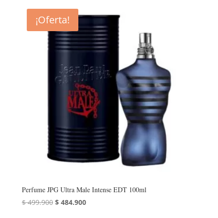
original
actual
era:
es:
¡Oferta!
$ 734.990.
$ 659.900.
Perfume JPG Ultra Male Intense EDT 100ml
El
El
$
499.900
$
484.900
precio
precio