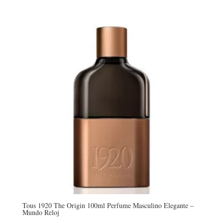
precio
precio
original
actual
era:
es:
$ 414.900.
$ 399.900.
Tous 1920 The Origin 100ml Perfume Masculino Elegante –
Mundo Reloj