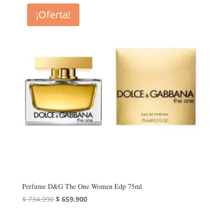
era:
es:
¡Oferta!
$ 124.990.
$ 114.990.
Perfume D&G The One Women Edp 75ml
El
El
$
734.990
$
659.900
precio
precio