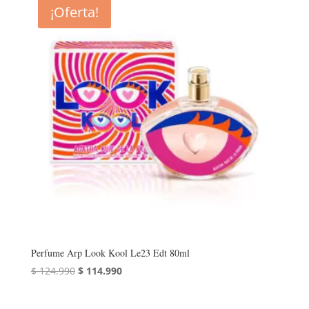
¡Oferta!
Perfume Arp Look Kool Le23 Edt 80ml
El
El
$
124.990
$
114.990
precio
precio
original
actual