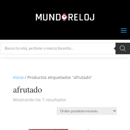
Búsqueda
de
productos
Inicio
/ Productos etiquetados “afrutado”
afrutado
Mostrando los 7 resultados