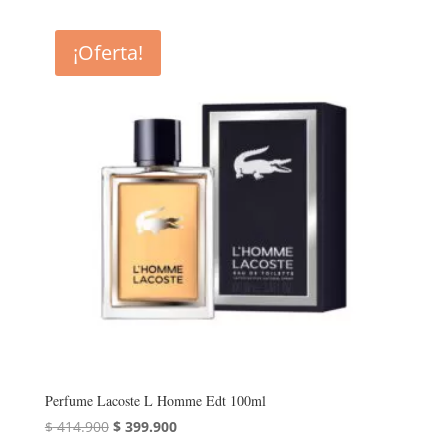
original
actual
era:
es:
¡Oferta!
$ 499.900.
$ 484.900.
Perfume Lacoste L Homme Edt 100ml
El
El
$
414.900
$
399.900