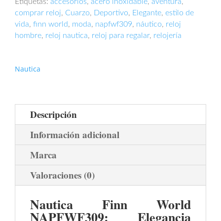
Etiquetas:
accesorios
,
acero inoxidable
,
aventura
,
comprar reloj
,
Cuarzo
,
Deportivo
,
Elegante
,
estilo de
vida
,
finn world
,
moda
,
napfwf309
,
náutico
,
reloj
hombre
,
reloj nautica
,
reloj para regalar
,
relojería
Nautica
Descripción
Información adicional
Marca
Valoraciones (0)
Nautica Finn World
NAPFWF309: Elegancia