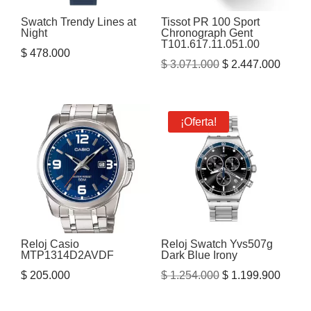
Swatch Trendy Lines at
Tissot PR 100 Sport
Night
Chronograph Gent
T101.617.11.051.00
$
478.000
El
El
$
3.071.000
$
2.447.000
precio
precio
original
actual
era:
es:
¡Oferta!
$ 3.071.000.
$ 2.44
Reloj Casio
Reloj Swatch Yvs507g
MTP1314D2AVDF
Dark Blue Irony
El
El
$
205.000
$
1.254.000
$
1.199.900
precio
precio
original
actual