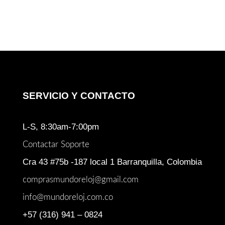
era:
es:
$ 1.254.000.
$ 1.19
SERVICIO Y CONTACTO
L-S, 8:30am-7:00pm
Contactar Soporte
Cra 43 #75b -187 local 1 Barranquilla, Colombia
comprasmundoreloj@gmail.com
info@mundoreloj.com.co
+57 (316) 941 – 0824