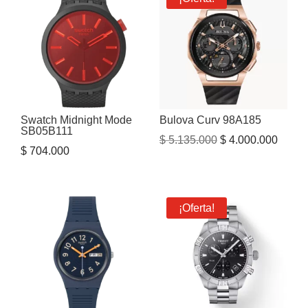
Swatch Midnight Mode
Bulova Curv 98A185
SB05B111
El
El
$
5.135.000
$
4.000.000
$
704.000
precio
precio
original
actual
era:
es:
¡Oferta!
$ 5.135.000.
$ 4.00