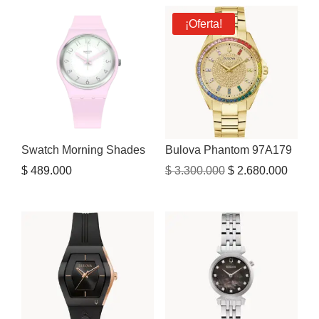
era:
es:
¡Oferta!
$ 1.199.922.
$ 599.950.
Swatch Morning Shades
Bulova Phantom 97A179
El
El
$
489.000
$
3.300.000
$
2.680.000
precio
precio
original
actual
era:
es:
$ 3.300.000.
$ 2.68