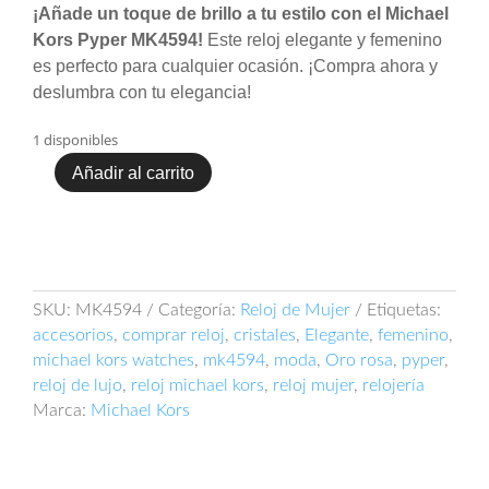
¡Añade un toque de brillo a tu estilo con el Michael
Kors Pyper MK4594!
Este reloj elegante y femenino
es perfecto para cualquier ocasión. ¡Compra ahora y
deslumbra con tu elegancia!
1 disponibles
Añadir al carrito
Michael
Kors
Pyper
MK4594
cantidad
SKU:
MK4594
Categoría:
Reloj de Mujer
Etiquetas:
accesorios
,
comprar reloj
,
cristales
,
Elegante
,
femenino
,
michael kors watches
,
mk4594
,
moda
,
Oro rosa
,
pyper
,
reloj de lujo
,
reloj michael kors
,
reloj mujer
,
relojería
Marca:
Michael Kors