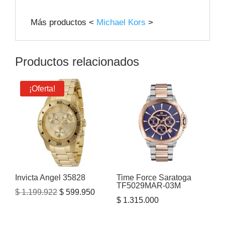
Más productos <
Michael Kors
>
Productos relacionados
¡Oferta!
Invicta Angel 35828
Time Force Saratoga
TF5029MAR-03M
El
El
$
1.199.922
$
599.950
$
1.315.000
precio
precio
original
actual