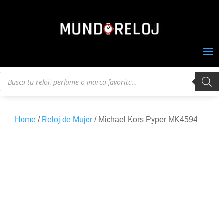
Búsqueda
de
productos
Home
/
Reloj de Mujer
/ Michael Kors Pyper MK4594