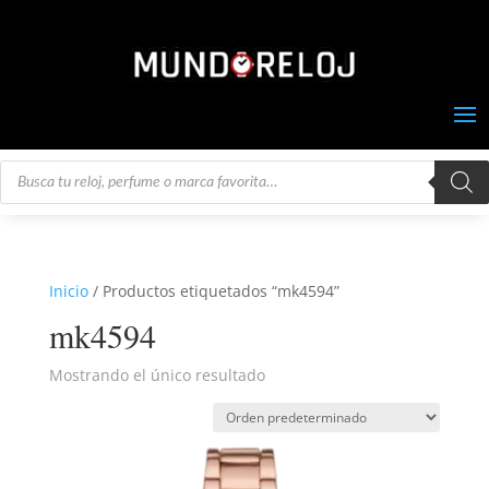
Búsqueda
de
productos
Inicio
/ Productos etiquetados “mk4594”
mk4594
Mostrando el único resultado