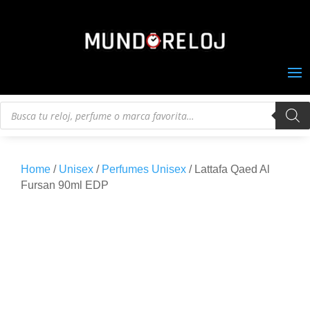
Búsqueda
de
productos
Home
/
Unisex
/
Perfumes Unisex
/ Lattafa Qaed Al
Fursan 90ml EDP