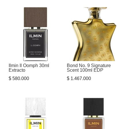
original
actual
original
actual
era:
es:
era:
es:
$ 699.900.
$ 559.900.
$ 613.000.
$ 589.800
Ilmin Il Oomph 30ml
Bond No. 9 Signature
Extracto
Scent 100ml EDP
$
580.000
$
1.467.000