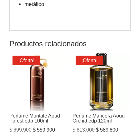
metálico
Productos relacionados
¡Oferta!
¡Oferta!
Perfume Montale Aoud
Perfume Mancera Aoud
Forest edp 100ml
Orchid edp 120ml
El
El
El
El
$
699.900
$
559.900
$
613.000
$
589.800
precio
precio
precio
precio