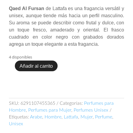
Qaed Al Fursan
de Lattafa es una fragancia versátil y
unisex, aunque tiende más hacia un perfil masculino.
Su aroma se puede describir como frutal y dulce, con
un toque fresco, amaderado y oriental. El frasco
cuadrado en color negro con grabados dorados
agrega un toque elegante a esta fragancia.
4 disponibles
Añadir al carrito
Lattafa
Qaed
Al
Fursan
90ml
EDP
SKU:
6291107455365
Categorías:
Perfumes para
cantidad
Hombre
,
Perfumes para Mujer
,
Perfumes Unisex
Etiquetas:
Arabe
,
Hombre
,
Lattafa
,
Mujer
,
Perfume
,
Unisex