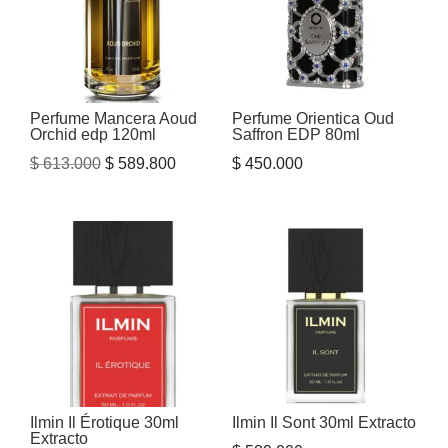
Perfume Mancera Aoud
Perfume Orientica Oud
Orchid edp 120ml
Saffron EDP 80ml
El
El
$
613.000
$
589.800
$
450.000
precio
precio
original
actual
era:
es:
$ 613.000.
$ 589.800.
Ilmin Il Érotique 30ml
Ilmin Il Sont 30ml Extracto
Extracto