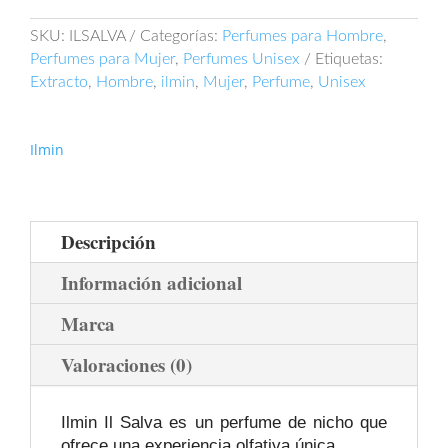
Extracto
cantidad
SKU:
ILSALVA
Categorías:
Perfumes para Hombre
,
Perfumes para Mujer
,
Perfumes Unisex
Etiquetas:
Extracto
,
Hombre
,
ilmin
,
Mujer
,
Perfume
,
Unisex
Ilmin
Descripción
Información adicional
Marca
Valoraciones (0)
Ilmin Il Salva es un perfume de nicho que
ofrece una experiencia olfativa única.