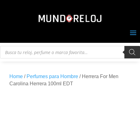
Búsqueda
de
productos
Home
/
Perfumes para Hombre
/ Herrera For Men
Carolina Herrera 100ml EDT