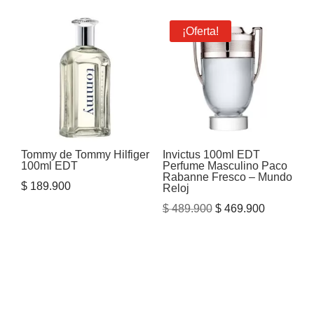
¡Oferta!
Tommy de Tommy Hilfiger
Invictus 100ml EDT
100ml EDT
Perfume Masculino Paco
Rabanne Fresco – Mundo
$
189.900
Reloj
El
El
$
489.900
$
469.900
precio
precio
original
actual
era:
es:
$ 489.900.
$ 469.900