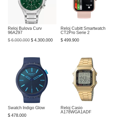
Reloj Bulova Curv
Reloj Cubitt Smartwatch
96A297
CT2Pro Serie 2
El
El
$
6.000.000
$
4.300.000
$
499.900
precio
precio
original
actual
era:
es:
$ 6.000.000.
$ 4.300.000.
Swatch Indigo Glow
Reloj Casio
A178WGA1ADF
$
478.000