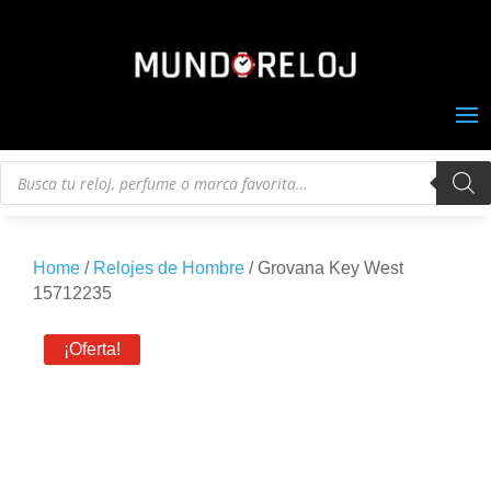
Búsqueda
de
productos
Home
/
Relojes de Hombre
/ Grovana Key West
15712235
¡Oferta!