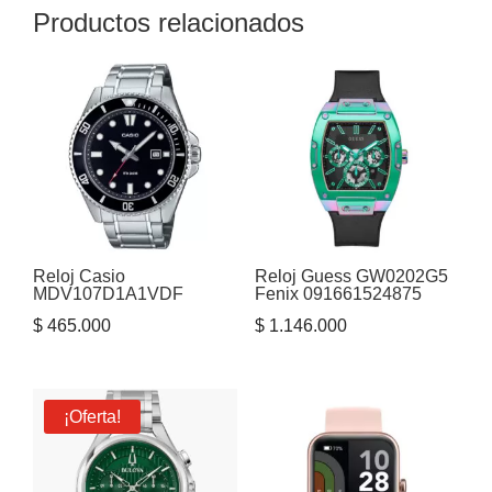
Productos relacionados
Reloj Casio
Reloj Guess GW0202G5
MDV107D1A1VDF
Fenix 091661524875
$
465.000
$
1.146.000
¡Oferta!