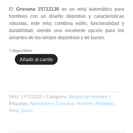
original
actual
El
Grovana 15712136
es un reloj automático para
era:
es:
hombres con un diseño deportivo y características
$ 5.400.000.
$ 4.300.000.
robustas, este reloj combina estilo, funcionalidad y
durabilidad, siendo una excelente opción para los
amantes de los relojes deportivos y de buceo.
1 disponibles
Añadir al carrito
Grovana
Key
West
15712235
cantidad
SKU:
15712235
Categoría:
Relojes de Hombre
Etiquetas:
Automático
,
Grovana
,
Hombre
,
Plateado
,
Reloj
,
Suizo