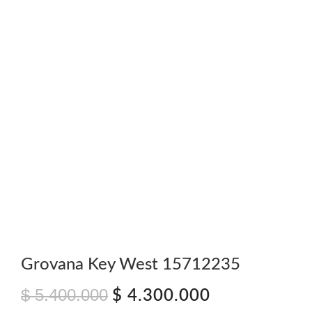
Grovana Key West 15712235
$
5.400.000
El
El
$
4.300.000
precio
precio