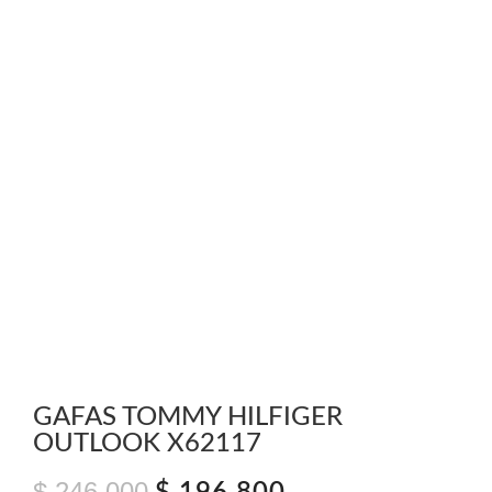
GAFAS TOMMY HILFIGER
OUTLOOK X62117
$
246.000
El
El