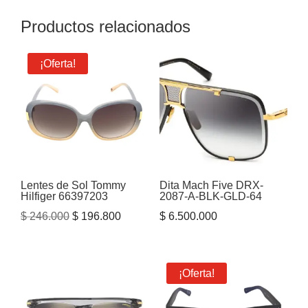
Productos relacionados
¡Oferta!
Lentes de Sol Tommy
Dita Mach Five DRX-
Hilfiger 66397203
2087-A-BLK-GLD-64
El
El
$
246.000
$
196.800
$
6.500.000
precio
precio
original
actual
era:
es:
¡Oferta!
$ 246.000.
$ 196.800.