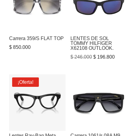
Carrera 359/S FLAT TOP
LENTES DE SOL
TOMMY HILFIGER
$
850.000
X62108 OUTLOOK.
El
El
$
246.000
$
196.800
precio
precio
original
actual
era:
es:
¡Oferta!
$ 246.000.
$ 196.800
Lentes Ray‑Ban Meta
Carrera 1061/s 08A M9