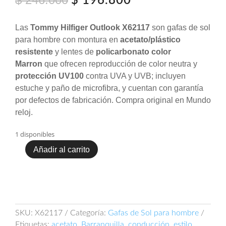
$
196.800
precio
precio
original
actual
Las
Tommy Hilfiger Outlook X62117
son gafas de sol
era:
es:
para hombre con montura en
acetato/plástico
$ 246.000.
$ 196.800.
resistente
y lentes de
policarbonato color
Marron
que ofrecen reproducción de color neutra y
protección UV100
contra UVA y UVB; incluyen
estuche y paño de microfibra, y cuentan con garantía
por defectos de fabricación. Compra original en Mundo
reloj.
1 disponibles
Añadir al carrito
GAFAS
TOMMY
HILFIGER
OUTLOOK
X62117
cantidad
SKU:
X62117
Categoría:
Gafas de Sol para hombre
Etiquetas:
acetato
,
Barranquilla
,
conducción
,
estilo