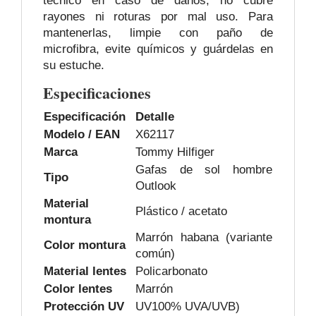
técnico en caso de daños; no cubre
rayones ni roturas por mal uso. Para
mantenerlas, limpie con paño de
microfibra, evite químicos y guárdelas en
su estuche.
Especificaciones
Especificación
Detalle
Modelo / EAN
X62117
Marca
Tommy Hilfiger
Gafas de sol hombre
Tipo
Outlook
Material
Plástico / acetato
montura
Marrón habana (variante
Color montura
común)
Material lentes
Policarbonato
Color lentes
Marrón
Protección UV
UV100% UVA/UVB)