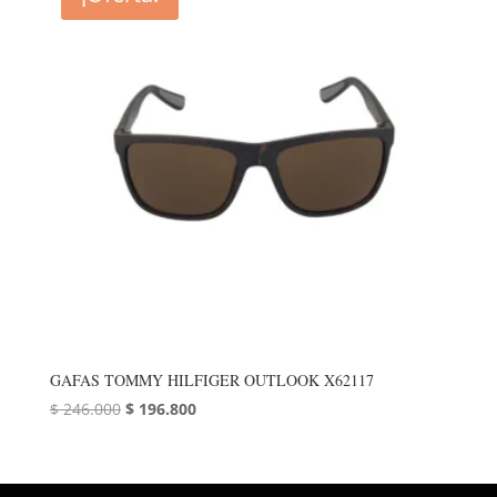
GAFAS TOMMY HILFIGER OUTLOOK X62117
El
El
$
246.000
$
196.800
precio
precio
original
actual
era:
es: