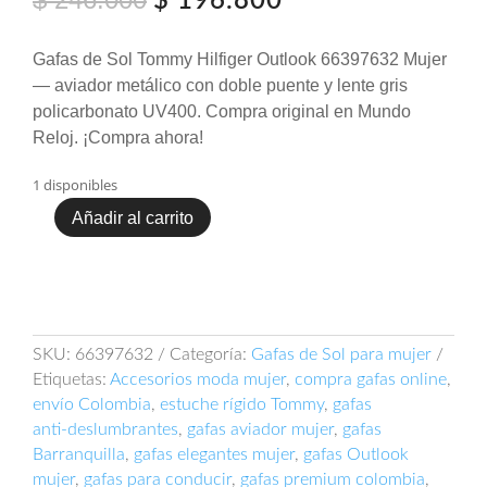
$
196.800
precio
precio
original
actual
Gafas de Sol Tommy Hilfiger Outlook 66397632 Mujer
era:
es:
— aviador metálico con doble puente y lente gris
$ 246.000.
$ 196.800.
policarbonato UV400. Compra original en Mundo
Reloj. ¡Compra ahora!
1 disponibles
Añadir al carrito
GAFAS
DE
SOL
TOMMY
HILFIGER
OUTLOOK
SKU:
66397632
Categoría:
Gafas de Sol para mujer
66397632
Etiquetas:
Accesorios moda mujer
,
compra gafas online
,
cantidad
envío Colombia
,
estuche rígido Tommy
,
gafas
anti‑deslumbrantes
,
gafas aviador mujer
,
gafas
Barranquilla
,
gafas elegantes mujer
,
gafas Outlook
mujer
,
gafas para conducir
,
gafas premium colombia
,