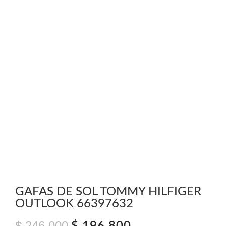
GAFAS DE SOL TOMMY HILFIGER
OUTLOOK 66397632
$
246.000
El
El