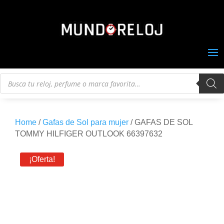
Búsqueda
de
productos
Home
/
Gafas de Sol para mujer
/ GAFAS DE SOL
TOMMY HILFIGER OUTLOOK 66397632
¡Oferta!