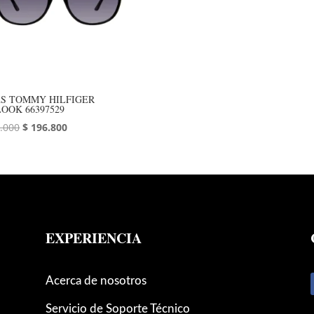
S TOMMY HILFIGER
OOK 66397529
El
El
.000
$
196.800
precio
precio
original
actual
era:
es:
$ 246.000.
$ 196.800.
EXPERIENCIA
Acerca de nosotros
Servicio de Soporte Técnico