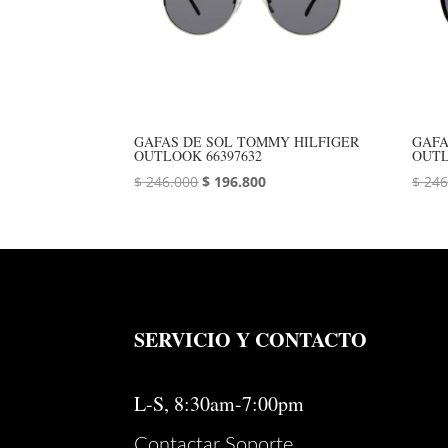
GAFAS DE SOL TOMMY HILFIGER
GAFA
OUTLOOK 66397632
OUTL
El
El
$
246.000
$
196.800
$
246
precio
precio
original
actual
era:
es:
$ 246.000.
$ 196.800.
SERVICIO Y CONTACTO
L-S, 8:30am-7:00pm
Contactar Soporte