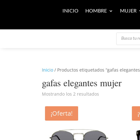
INICIO
HOMBRE
MUJER
Búsqueda
de
productos
Inicio
/ Productos etiquetados “gafas elegante
gafas elegantes mujer
Mostrando los 2 resultados
¡Oferta!