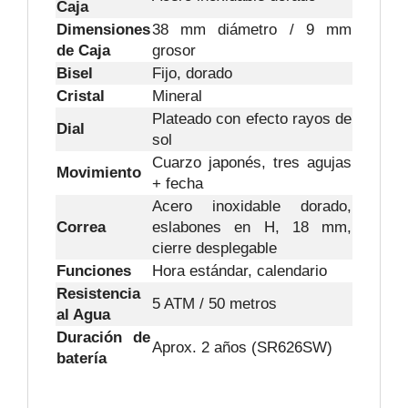
Caja
Dimensiones
38 mm diámetro / 9 mm
de Caja
grosor
Bisel
Fijo, dorado
Cristal
Mineral
Plateado con efecto rayos de
Dial
sol
Cuarzo japonés, tres agujas
Movimiento
+ fecha
Acero inoxidable dorado,
Correa
eslabones en H, 18 mm,
cierre desplegable
Funciones
Hora estándar, calendario
Resistencia
5 ATM / 50 metros
al Agua
Duración de
Aprox. 2 años (SR626SW)
batería