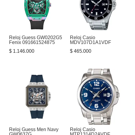
Reloj Guess GW0202G5
Reloj Casio
Fenix 091661524875
MDV107D1A1VDF
$
1.146.000
$
465.000
Reloj Guess Men Navy
Reloj Casio
GW0637G
MTP1314D2AVDF