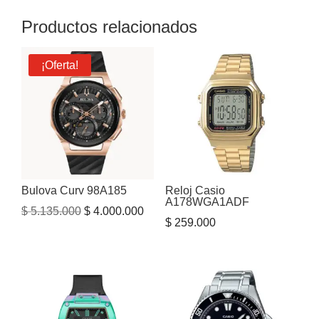
Productos relacionados
¡Oferta!
Bulova Curv 98A185
Reloj Casio
A178WGA1ADF
El
El
$
5.135.000
$
4.000.000
$
259.000
precio
precio
original
actual
era:
es:
$ 5.135.000.
$ 4.000.000.