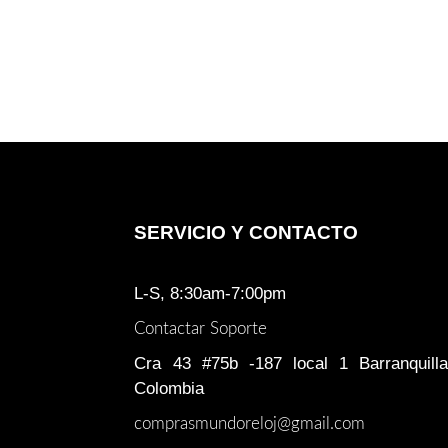
era:
es:
$ 3.135.000.
$ 2.450.000.
SERVICIO Y CONTACTO
L-S, 8:30am-7:00pm
Contactar Soporte
Cra 43 #75b -187 local 1 Barranquilla
Colombia
comprasmundoreloj@gmail.com