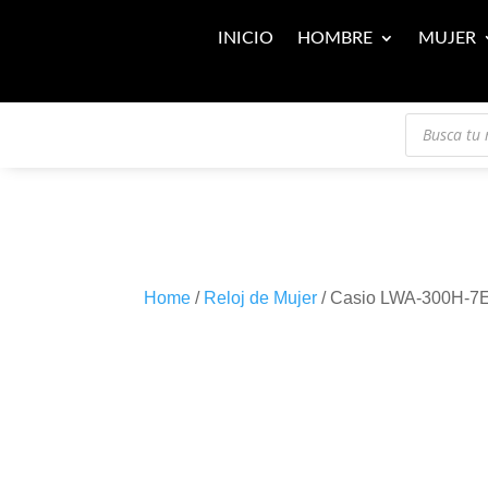
INICIO
HOMBRE
MUJER
Búsqueda
de
productos
Home
/
Reloj de Mujer
/ Casio LWA-300H-