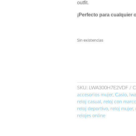
outfit.
¡Perfecto para cualquier 
Sin existencias
SKU:
LWA300H7E2VDF
C
accesorios mujer
,
Casio
,
lw
reloj casual
,
reloj con marc
reloj deportivo
,
reloj mujer
,
relojes online