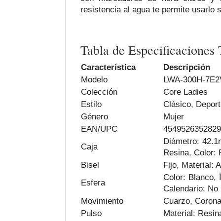
resistencia al agua te permite usarlo
Tabla de Especificaciones 
Característica
Descripción
Modelo
LWA-300H-7E
Colección
Core Ladies
Estilo
Clásico, Deport
Género
Mujer
EAN/UPC
4549526352829
Diámetro: 42.1
Caja
Resina, Color: 
Bisel
Fijo, Material: 
Color: Blanco, 
Esfera
Calendario: No
Movimiento
Cuarzo, Coron
Pulso
Material: Resina