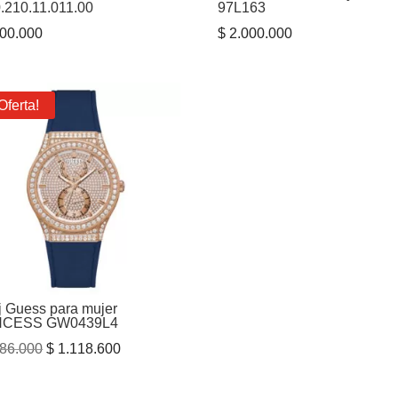
.210.11.011.00
97L163
00.000
$
2.000.000
Oferta!
j Guess para mujer
NCESS GW0439L4
El
El
86.000
$
1.118.600
precio
precio
original
actual