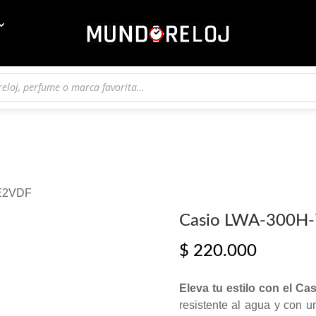
7E2VDF
Casio LWA-300H
$
220.000
Eleva tu estilo con el C
resistente al agua y con 