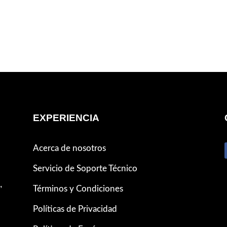
era:
es:
$ 1.386.000.
$ 1.118.600.
EXPERIENCIA
Acerca de nosotros
Servicio de Soporte Técnico
,
Términos y Condiciones
Políticas de Privacidad