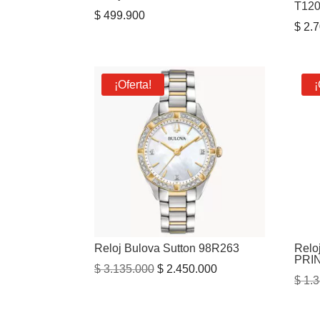
T120
$
499.900
$
2.7
¡Oferta!
¡
Reloj Bulova Sutton 98R263
Relo
PRI
El
El
$
3.135.000
$
2.450.000
$
1.3
precio
precio
original
actual