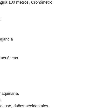
 agua 100 metros, Cronómetro
:
egancia
s acuáticas
aquinaria.
.
l uso, daños accidentales.