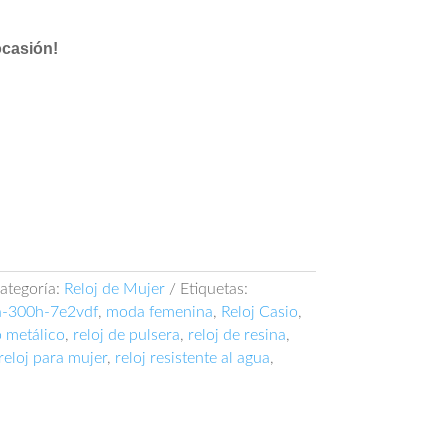
ocasión!
ategoría:
Reloj de Mujer
Etiquetas:
a-300h-7e2vdf
,
moda femenina
,
Reloj Casio
,
o metálico
,
reloj de pulsera
,
reloj de resina
,
reloj para mujer
,
reloj resistente al agua
,