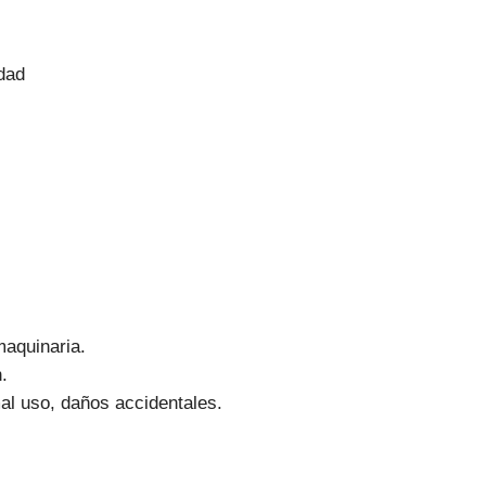
idad
aquinaria.
.
l uso, daños accidentales.