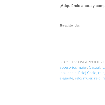
¡Adquiérelo ahora y compl
Sin existencias
SKU:
LTPV005GL9BUDF
accesorios mujer
,
Casual
,
l
inoxidable
,
Reloj Casio
,
relo
elegante
,
reloj mujer
,
reloj r