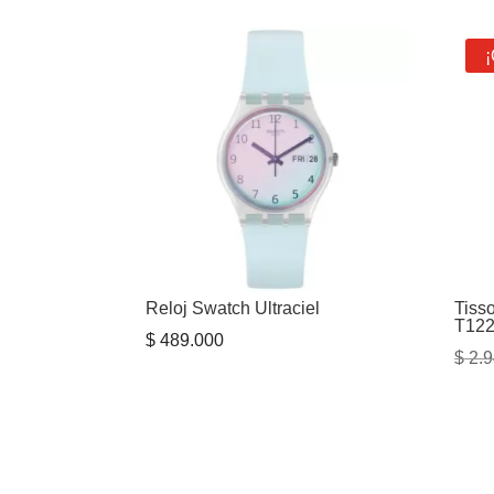
original
actual
era:
es:
¡
$ 3.300.000.
$ 2.680.000.
Reloj Swatch Ultraciel
Tiss
T122
$
489.000
$
2.9