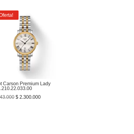
Oferta!
ot Carson Premium Lady
.210.22.033.00
El
El
43.000
$
2.300.000
precio
precio
original
actual
era:
es:
$ 2.943.000.
$ 2.300.000.