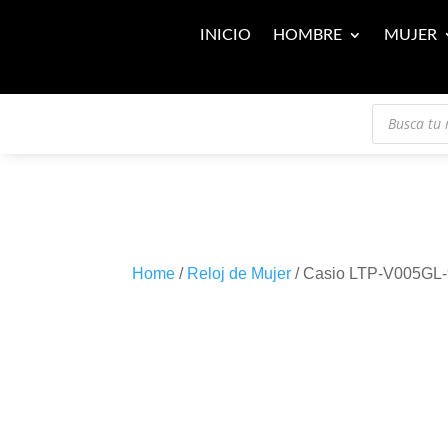
INICIO
HOMBRE
MUJER
Búsqueda
de
productos
Home
/
Reloj de Mujer
/ Casio LTP-V005G