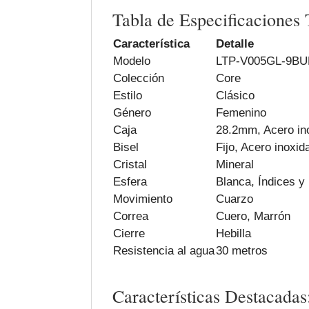
Tabla de Especificaciones 
Característica
Detalle
Modelo
LTP-V005GL-9B
Colección
Core
Estilo
Clásico
Género
Femenino
Caja
28.2mm, Acero in
Bisel
Fijo, Acero inoxid
Cristal
Mineral
Esfera
Blanca, Índices y
Movimiento
Cuarzo
Correa
Cuero, Marrón
Cierre
Hebilla
Resistencia al agua
30 metros
Características Destacadas