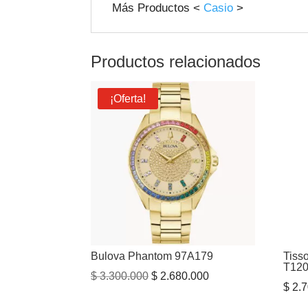
Más Productos <
Casio
>
Productos relacionados
¡Oferta!
Bulova Phantom 97A179
Tiss
T120
El
El
$
3.300.000
$
2.680.000
$
2.7
precio
precio