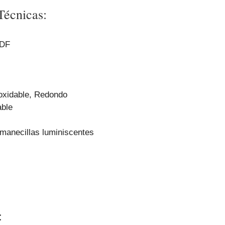
Técnicas:
UDF
oxidable, Redondo
able
 manecillas luminiscentes
: