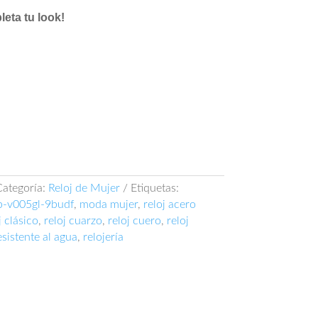
eta tu look!
Categoría:
Reloj de Mujer
Etiquetas:
tp-v005gl-9budf
,
moda mujer
,
reloj acero
j clásico
,
reloj cuarzo
,
reloj cuero
,
reloj
esistente al agua
,
relojería