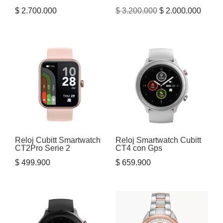
El
El
$
2.700.000
$
3.200.000
$
2.000.000
precio
precio
original
actual
era:
es:
$ 3.200.000.
$ 2.00
Reloj Cubitt Smartwatch
Reloj Smartwatch Cubitt
CT2Pro Serie 2
CT4 con Gps
$
499.900
$
659.900