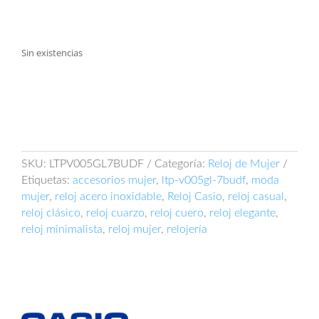
Sin existencias
SKU:
LTPV005GL7BUDF
Categoría:
Reloj de Mujer
Etiquetas:
accesorios mujer
,
ltp-v005gl-7budf
,
moda
mujer
,
reloj acero inoxidable
,
Reloj Casio
,
reloj casual
,
reloj clásico
,
reloj cuarzo
,
reloj cuero
,
reloj elegante
,
reloj minimalista
,
reloj mujer
,
relojería