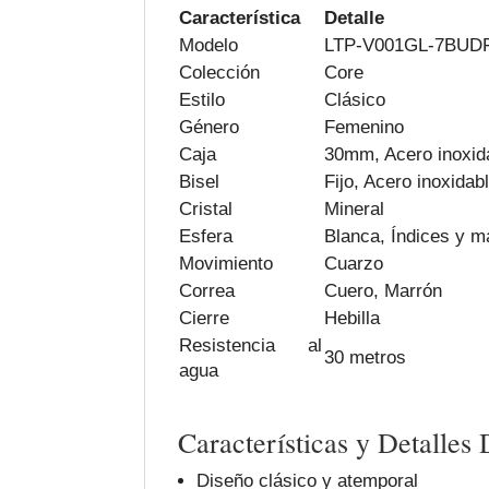
Característica
Detalle
Modelo
LTP-V001GL-7BUD
Colección
Core
Estilo
Clásico
Género
Femenino
Caja
30mm, Acero inoxid
Bisel
Fijo, Acero inoxidab
Cristal
Mineral
Esfera
Blanca, Índices y m
Movimiento
Cuarzo
Correa
Cuero, Marrón
Cierre
Hebilla
Resistencia al
30 metros
agua
Características y Detalles
Diseño clásico y atemporal