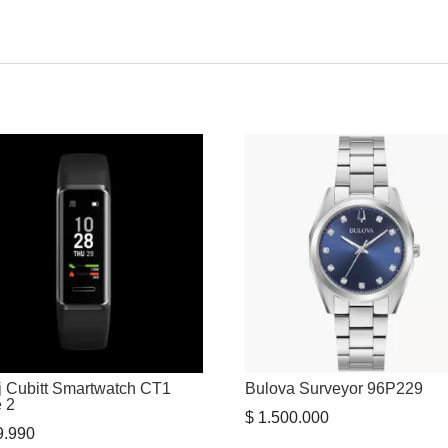
j Cubitt Smartwatch CT1
Bulova Surveyor 96P229
e 2
$
1.500.000
.990