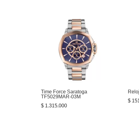
Time Force Saratoga
Relo
TF5029MAR-03M
$
151
$
1.315.000