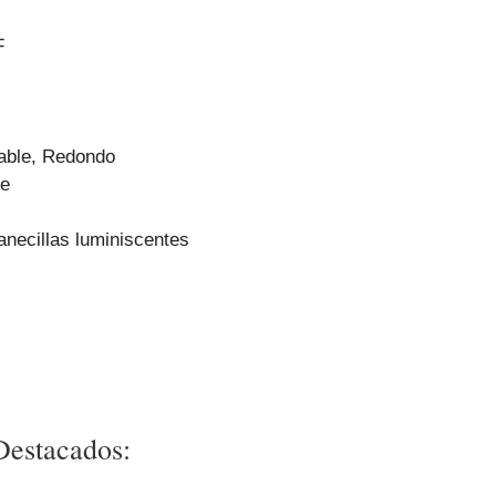
F
able, Redondo
le
anecillas luminiscentes
 Destacados: