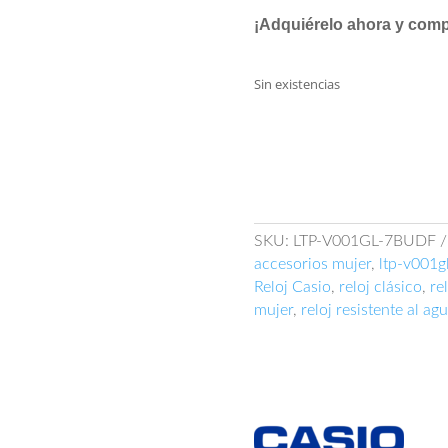
¡Adquiérelo ahora y compl
Sin existencias
SKU:
LTP-V001GL-7BUDF
accesorios mujer
,
ltp-v001g
Reloj Casio
,
reloj clásico
,
re
mujer
,
reloj resistente al ag