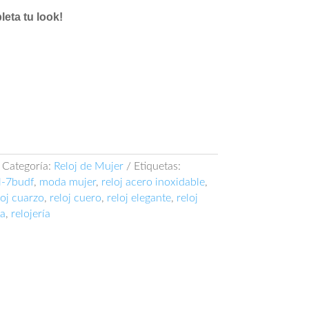
eta tu look!
Categoría:
Reloj de Mujer
Etiquetas:
l-7budf
,
moda mujer
,
reloj acero inoxidable
,
loj cuarzo
,
reloj cuero
,
reloj elegante
,
reloj
ua
,
relojería