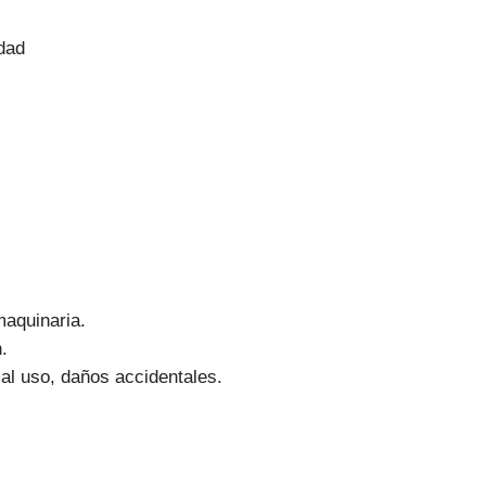
idad
aquinaria.
.
l uso, daños accidentales.