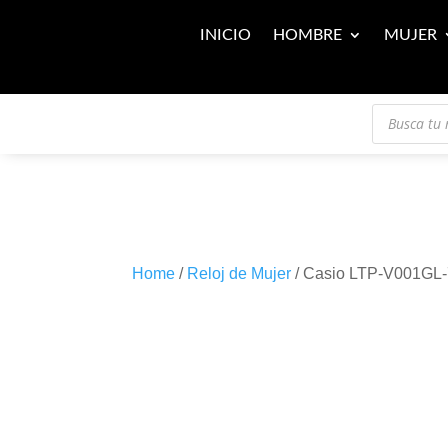
INICIO
HOMBRE
MUJER
Búsqueda
de
productos
Home
/
Reloj de Mujer
/ Casio LTP-V001G