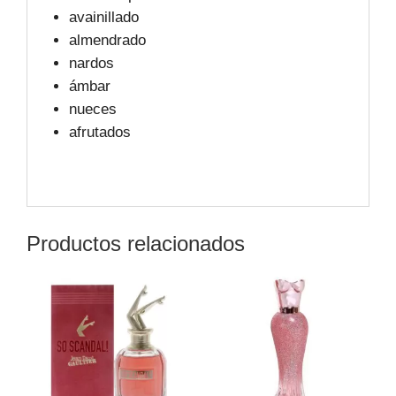
avainillado
almendrado
nardos
ámbar
nueces
afrutados
Productos relacionados