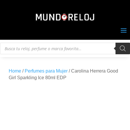
Búsqueda
de
productos
Home
/
Perfumes para Mujer
/ Carolina Herrera Good
Girl Sparkling Ice 80ml EDP
Nuevo