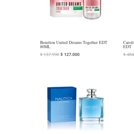
Benetton United Dreams Together EDT
Carol
80ML
EDT
El
El
$
137.990
$
127.000
$
484
precio
precio
original
actual
era:
es:
$ 137.990.
$ 127.000.