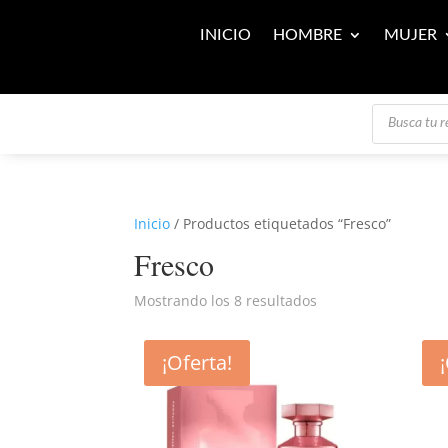
INICIO
HOMBRE
MUJER
Búsqueda
de
productos
Inicio
/ Productos etiquetados “Fresco”
Fresco
Mostrando los 8 resultados
¡Oferta!