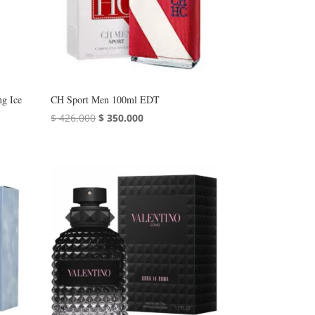
ng Ice
CH Sport Men 100ml EDT
El
El
$
426.000
$
350.000
precio
precio
original
actual
era:
es:
$ 426.000.
$ 350.000.