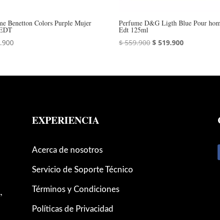
me Benetton Colors Purple Mujer
Perfume D&G Ligth Blue Pour ho
 EDT
Edt 125ml
El
El
.900
$
559.900
$
519.900
precio
precio
original
actual
era:
es:
$ 559.900.
$ 519.900.
EXPERIENCIA
Acerca de nosotros
Servicio de Soporte Técnico
,
Términos y Condiciones
Políticas de Privacidad