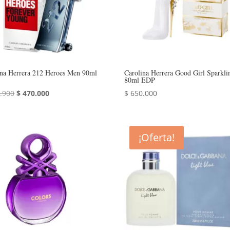
ina Herrera 212 Heroes Men 90ml
Carolina Herrera Good Girl Sparkli
80ml EDP
El
El
.900
$
470.000
$
650.000
precio
precio
original
actual
era:
es:
¡Oferta!
$ 484.900.
$ 470.000.