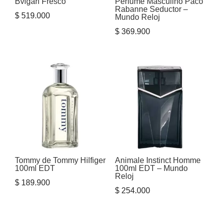
Bvlgari Fresco
Perfume Masculino Paco
Rabanne Seductor –
$
519.000
Mundo Reloj
$
369.900
Tommy de Tommy Hilfiger
Animale Instinct Homme
100ml EDT
100ml EDT – Mundo
Reloj
$
189.900
$
254.000