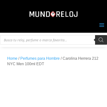
Búsqueda
de
productos
Home
/
Perfumes para Hombre
/ Carolina Herrera 212
NYC Men 100ml EDT