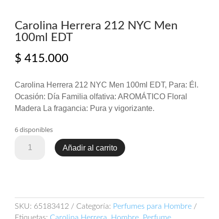
Carolina Herrera 212 NYC Men
100ml EDT
$
415.000
Carolina Herrera 212 NYC Men 100ml EDT, Para: Él.
Ocasión: Día Familia olfativa: AROMÁTICO Floral
Madera La fragancia: Pura y vigorizante.
6 disponibles
Carolina
Añadir al carrito
Herrera
212
NYC
Men
100ml
SKU:
65183412
Categoría:
Perfumes para Hombre
EDT
Etiquetas:
Carolina Herrera
,
Hombre
,
Perfume