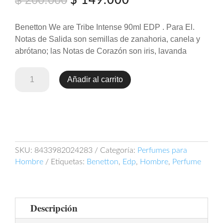
$
149.000
precio
precio
original
actual
Benetton We are Tribe Intense 90ml EDP . Para El.
era:
es:
Notas de Salida son semillas de zanahoria, canela y
$ 200.000.
$ 149.000.
abrótano; las Notas de Corazón son iris, lavanda
Benetton
Añadir al carrito
We
are
Tribe
Intense
90ml
EDP
SKU:
8433982024283
Categoría:
Perfumes para
cantidad
Hombre
Etiquetas:
Benetton
,
Edp
,
Hombre
,
Perfume
Descripción