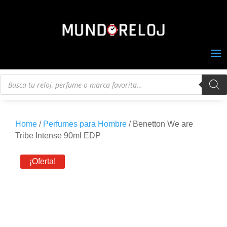
Búsqueda
de
productos
Home
/
Perfumes para Hombre
/ Benetton We are
Tribe Intense 90ml EDP
¡Oferta!