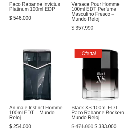
Paco Rabanne Invictus
Versace Pour Homme
Platinum 100ml EDP
100ml EDT Perfume
Masculino Fresco –
$
546.000
Mundo Reloj
$
357.990
¡Oferta!
Animale Instinct Homme
Black XS 100ml EDT
100ml EDT – Mundo
Paco Rabanne Rockero –
Reloj
Mundo Reloj
El
El
$
254.000
$
471.000
$
383.000
precio
precio