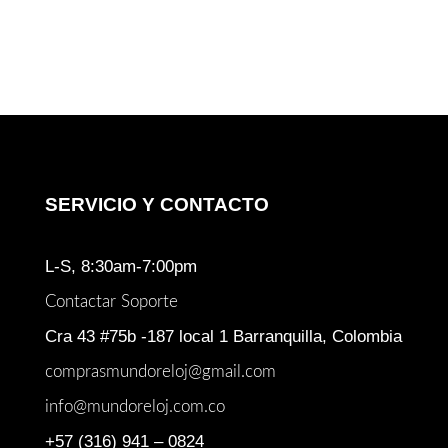
original
actual
era:
es:
$ 471.000.
$ 383.000
SERVICIO Y CONTACTO
L-S, 8:30am-7:00pm
Contactar Soporte
Cra 43 #75b -187 local 1 Barranquilla, Colombia
comprasmundoreloj@gmail.com
info@mundoreloj.com.co
+57 (316) 941 – 0824