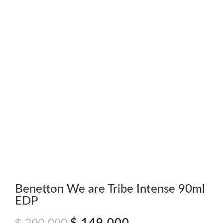
Benetton We are Tribe Intense 90ml
EDP
$
200.000
El
El