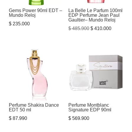
Gems Power 90ml EDT –
La Belle Le Parfum 100ml
Mundo Reloj
EDP Perfume Jean Paul
Gaultier– Mundo Reloj
$
235.000
El
El
$
485.900
$
410.000
precio
precio
original
actual
era:
es:
$ 485.900.
$ 410.000
Perfume Shakira Dance
Perfume Montblanc
EDT 50 ml
Signature EDP 90ml
$
87.990
$
569.900