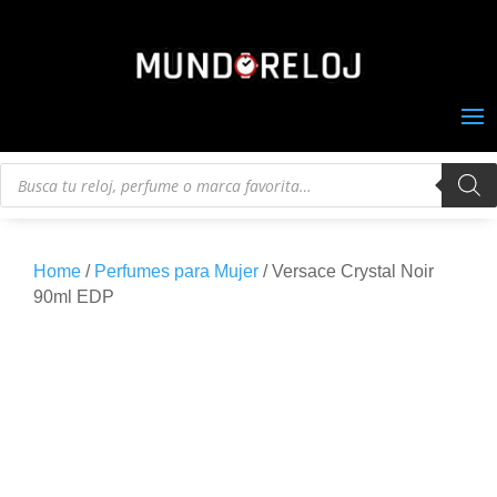
Búsqueda
de
productos
Home
/
Perfumes para Mujer
/ Versace Crystal Noir
90ml EDP