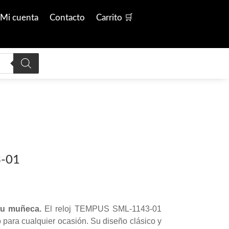
Mi cuenta
Contacto
Carrito 🛒
-01
tu muñeca.
El reloj TEMPUS SML-1143-01
 para cualquier ocasión. Su diseño clásico y