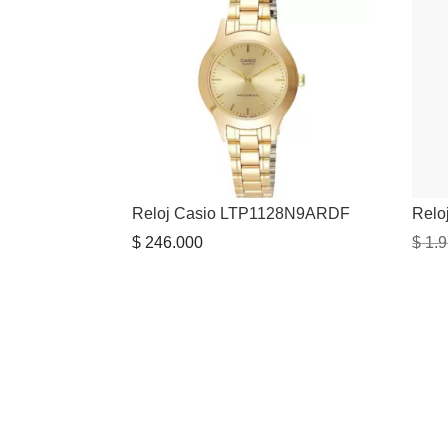
Reloj Casio LTP1128N9ARDF
Relo
$
246.000
$
1.9