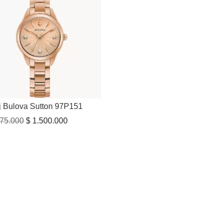
j Bulova Sutton 97P151
El
El
75.000
$
1.500.000
precio
precio
original
actual
era:
es:
$ 1.975.000.
$ 1.500.000.