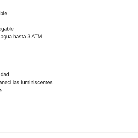
ble
egable
l agua hasta 3 ATM
idad
anecillas luminiscentes
e