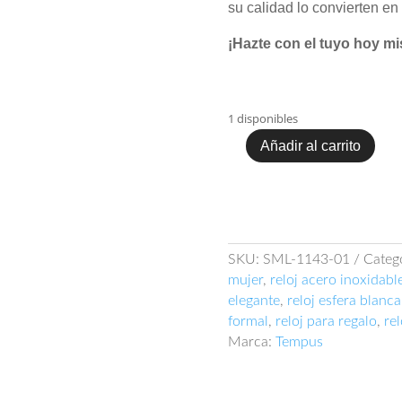
su calidad lo convierten en
¡Hazte con el tuyo hoy m
1 disponibles
Añadir al carrito
Tempus
SML-
1143-
01
cantidad
SKU:
SML-1143-01
Categ
mujer
,
reloj acero inoxidabl
elegante
,
reloj esfera blanca
formal
,
reloj para regalo
,
rel
Marca:
Tempus