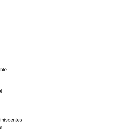
ble
al
iniscentes
s