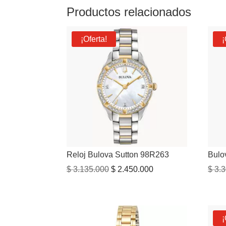
Productos relacionados
¡Oferta!
¡
Reloj Bulova Sutton 98R263
Bulo
El
El
$
3.135.000
$
2.450.000
$
3.3
precio
precio
original
actual
era:
es:
¡
$ 3.135.000.
$ 2.450.000.