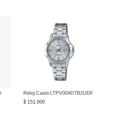
i
Reloj Casio LTPV004D7B2UDF
$
151.000