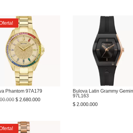
Oferta!
va Phantom 97A179
Bulova Latin Grammy Gemin
97L163
El
El
00.000
$
2.680.000
$
2.000.000
precio
precio
original
actual
era:
es:
Oferta!
$ 3.300.000.
$ 2.680.000.