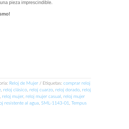
 una pieza imprescindible.
ismo!
oría:
Reloj de Mujer
Etiquetas:
comprar reloj
e
,
reloj clásico
,
reloj cuarzo
,
reloj dorado
,
reloj
,
reloj mujer
,
reloj mujer casual
,
reloj mujer
oj resistente al agua
,
SML-1143-01
,
Tempus