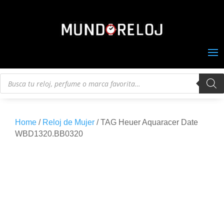
Búsqueda
de
productos
Home
/
Reloj de Mujer
/ TAG Heuer Aquaracer Date
WBD1320.BB0320