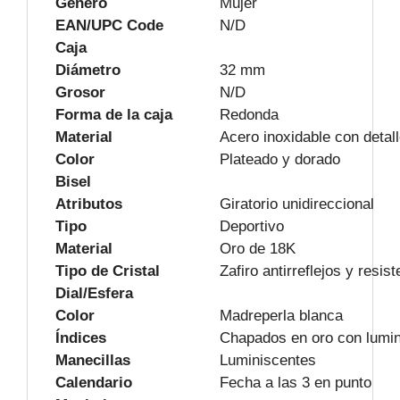
Género
Mujer
EAN/UPC Code
N/D
Caja
Diámetro
32 mm
Grosor
N/D
Forma de la caja
Redonda
Material
Acero inoxidable con detal
Color
Plateado y dorado
Bisel
Atributos
Giratorio unidireccional
Tipo
Deportivo
Material
Oro de 18K
Tipo de Cristal
Zafiro antirreflejos y resis
Dial/Esfera
Color
Madreperla blanca
Índices
Chapados en oro con lumin
Manecillas
Luminiscentes
Calendario
Fecha a las 3 en punto