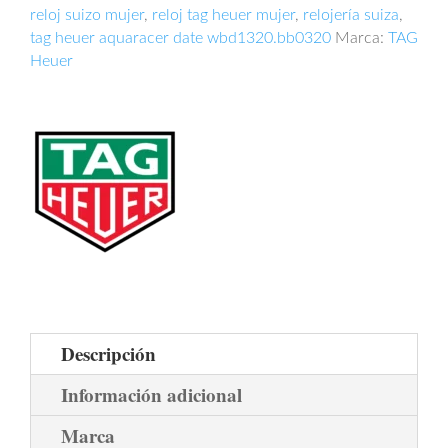
reloj suizo mujer
,
reloj tag heuer mujer
,
relojería suiza
,
tag heuer aquaracer date wbd1320.bb0320
Marca:
TAG
Heuer
Descripción
Información adicional
Marca