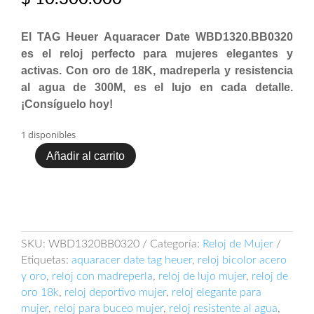
El TAG Heuer Aquaracer Date WBD1320.BB0320
es el reloj perfecto para mujeres elegantes y
activas. Con oro de 18K, madreperla y resistencia
al agua de 300M, es el lujo en cada detalle.
¡Consíguelo hoy!
1 disponibles
Añadir al carrito
TAG
Heuer
Aquaracer
Date
WBD1320.BB0320
cantidad
SKU:
WBD1320BB0320
Categoría:
Reloj de Mujer
Etiquetas:
aquaracer date tag heuer
,
reloj bicolor acero
y oro
,
reloj con madreperla
,
reloj de lujo mujer
,
reloj de
oro 18k
,
reloj deportivo mujer
,
reloj elegante para
mujer
,
reloj para buceo mujer
,
reloj resistente al agua
,