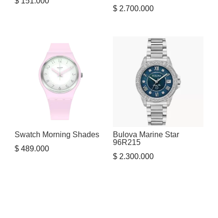
$
151.000
$
2.700.000
Swatch Morning Shades
Bulova Marine Star
96R215
$
489.000
$
2.300.000