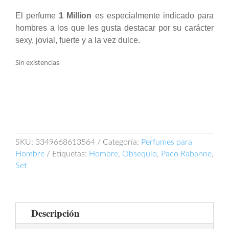
original
actual
El perfume
1 Million
es especialmente indicado para
era:
es:
hombres a los que les gusta destacar por su carácter
$ 550.000.
$ 450.000.
sexy, jovial, fuerte y a la vez dulce.
Sin existencias
SKU:
3349668613564
Categoría:
Perfumes para
Hombre
Etiquetas:
Hombre
,
Obsequio
,
Paco Rabanne
,
Set
Descripción