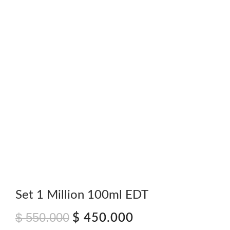
Set 1 Million 100ml EDT
$
550.000
El
El
$
450.000
precio
precio