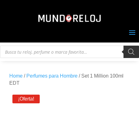
Búsqueda
de
productos
Home
/
Perfumes para Hombre
/ Set 1 Million 100ml
EDT
¡Oferta!