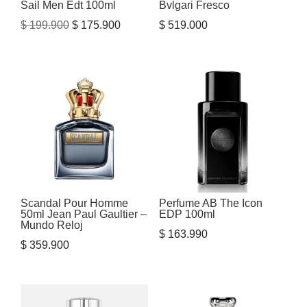
Sail Men Edt 100ml
Bvlgari Fresco
El
El
$
199.900
$
175.900
$
519.000
precio
precio
original
actual
era:
es:
$ 199.900.
$ 175.900.
Scandal Pour Homme
Perfume AB The Icon
50ml Jean Paul Gaultier –
EDP 100ml
Mundo Reloj
$
163.990
$
359.900