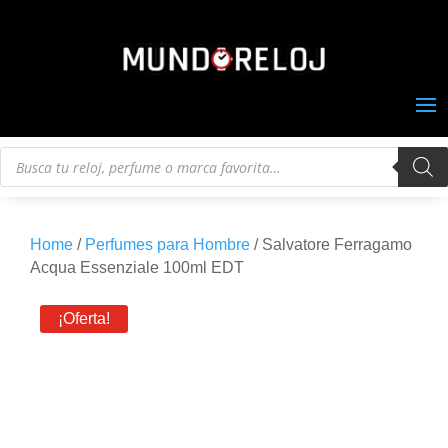
Búsqueda
de
productos
Home
/
Perfumes para Hombre
/ Salvatore Ferragamo
Acqua Essenziale 100ml EDT
¡Oferta!