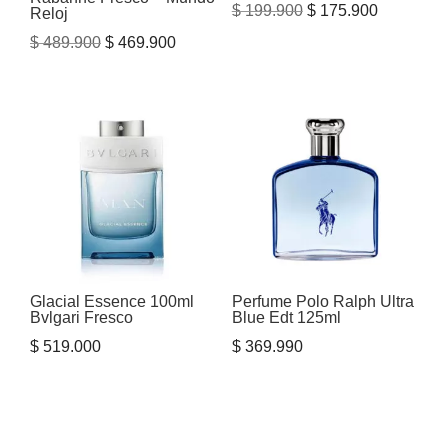
El
El
$
199.900
$
175.900
Reloj
precio
precio
El
El
$
489.900
$
469.900
original
actual
precio
precio
era:
es:
original
actual
$ 199.900.
$ 175.900
era:
es:
$ 489.900.
$ 469.900.
Glacial Essence 100ml
Perfume Polo Ralph Ultra
Bvlgari Fresco
Blue Edt 125ml
$
519.000
$
369.990