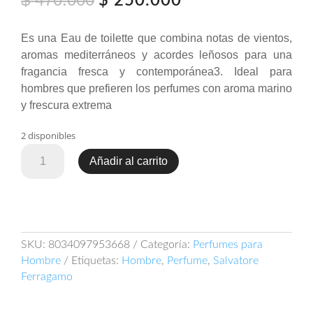
$
250.000
precio
precio
original
actual
Es una Eau de toilette que combina notas de vientos,
era:
es:
aromas mediterráneos y acordes leñosos para una
$ 470.000.
$ 250.000.
fragancia fresca y contemporánea3. Ideal para
hombres que prefieren los perfumes con aroma marino
y frescura extrema
2 disponibles
Salvatore
Añadir al carrito
Ferragamo
Acqua
Essenziale
100ml
EDT
SKU:
8034097953668
Categoría:
Perfumes para
cantidad
Hombre
Etiquetas:
Hombre
,
Perfume
,
Salvatore
Ferragamo