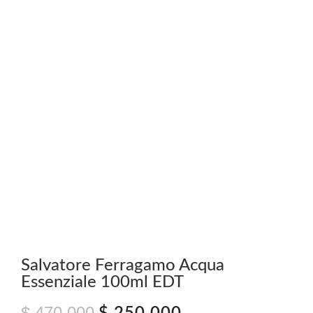
Salvatore Ferragamo Acqua
Essenziale 100ml EDT
$
470.000
El
El