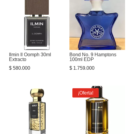
Ilmin Il Oomph 30ml
Bond No. 9 Hamptons
Extracto
100ml EDP
$
580.000
$
1.759.000
¡Oferta!