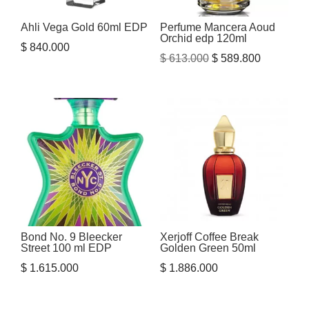
Ahli Vega Gold 60ml EDP
Perfume Mancera Aoud
Orchid edp 120ml
$
840.000
El
El
$
613.000
$
589.800
precio
precio
original
actual
era:
es:
$ 613.000.
$ 589.800
Bond No. 9 Bleecker
Xerjoff Coffee Break
Street 100 ml EDP
Golden Green 50ml
$
1.615.000
$
1.886.000