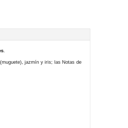
es
.
 (muguete), jazmín y iris; las Notas de