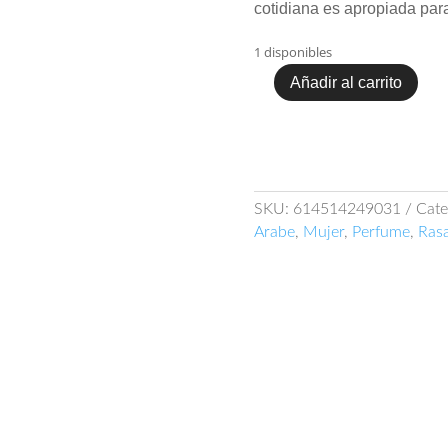
cotidiana es apropiada para
1 disponibles
Añadir al carrito
Rasasi
Shuhrah
Pour
Femme
90ml
EDP
SKU:
614514249031
Cate
cantidad
Arabe
,
Mujer
,
Perfume
,
Rasa