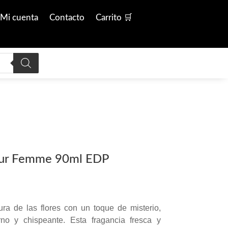
Mi cuenta
Contacto
Carrito 🛒
our Femme 90ml EDP
ra de las flores con un toque de misterio,
o y chispeante. Esta fragancia fresca y