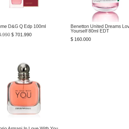
ume D&G Q Edp 100ml
Benetton United Dreams Lo
Yourself 80ml EDT
El
El
.990
$
701.990
$
160.000
precio
precio
original
actual
era:
es:
$ 794.990.
$ 701.990.
rio Armani In Love With You