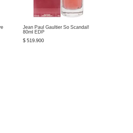
ve
Jean Paul Gaultier So Scandal!
80ml EDP
$
519.900