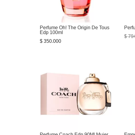
Perfume Oh! The Origin De Tous
Perf
Edp 100ml
$
794
$
350.000
Perfume Coach Edp 90Ml Mujer
Empo