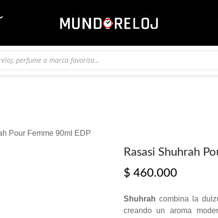
rah Pour Femme 90ml EDP
Rasasi Shuhrah P
$
460.000
Shuhrah
combina la dulzu
creando un aroma modern