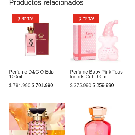
Productos relacionados
¡Oferta!
¡Oferta!
Perfume D&G Q Edp
Perfume Baby Pink Tous
100ml
friends Girl 100ml
El
El
El
El
$
794.990
$
701.990
$
275.990
$
259.990
precio
precio
precio
precio
original
actual
original
actual
era:
es:
era:
es:
$ 794.990.
$ 701.990.
$ 275.990.
$ 259.990