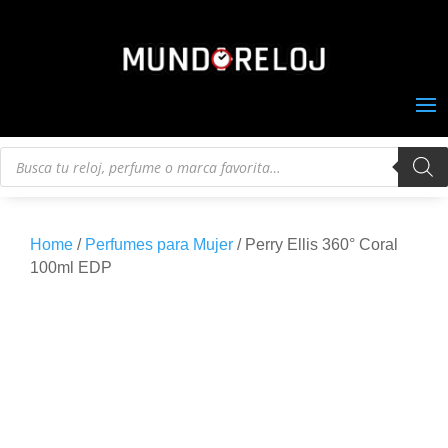
Búsqueda
de
productos
Home
/
Perfumes para Mujer
/ Perry Ellis 360° Coral
100ml EDP