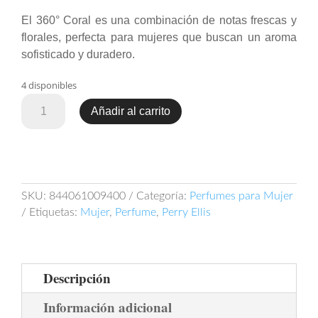
El 360° Coral es una combinación de notas frescas y
florales, perfecta para mujeres que buscan un aroma
sofisticado y duradero.
4 disponibles
Perry
Añadir al carrito
Ellis
360°
Coral
100ml
EDP
SKU:
844061009400
Categoría:
Perfumes para Mujer
cantidad
Etiquetas:
Mujer
,
Perfume
,
Perry Ellis
Descripción
Información adicional